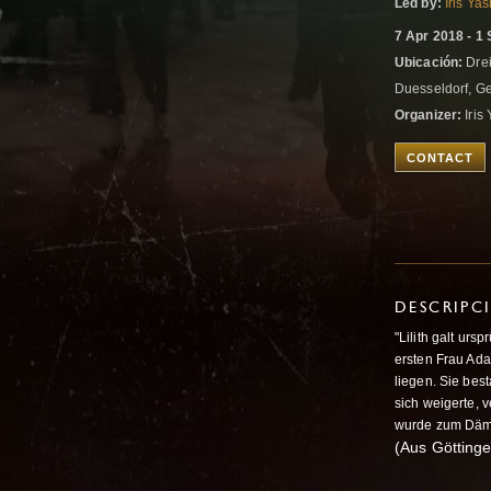
Led by:
Iris Ya
7 Apr 2018 - 1
Ubicación:
Drei
Duesseldorf, 
Organizer:
Iris
CONTACT
DESCRIPC
"Lilith galt urs
ersten Frau Ad
liegen. Sie bes
sich weigerte, 
wurde zum Däm
(Aus Göttinge