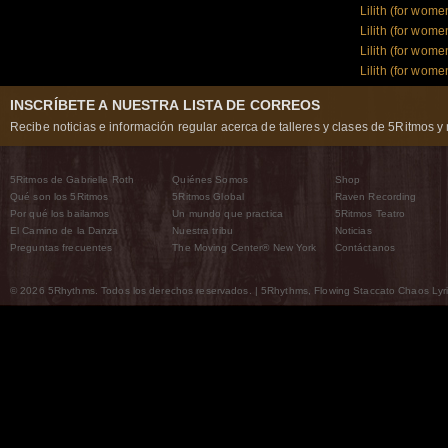
Lilith (for wome
Lilith (for wome
Lilith (for wome
Lilith (for wome
INSCRÍBETE A NUESTRA LISTA DE CORREOS
Recibe noticias e información regular acerca de talleres y clases de 5Ritmos y 
5Ritmos de Gabrielle Roth
Quiénes Somos
Shop
Qué son los 5Ritmos
5Ritmos Global
Raven Recording
Por qué los bailamos
Un mundo que practica
5Ritmos Teatro
El Camino de la Danza
Nuestra tribu
Noticias
Preguntas frecuentes
The Moving Center® New York
Contáctanos
© 2026 5Rhythms. Todos los derechos reservados. | 5Rhythms, Flowing Staccato Chaos Lyric