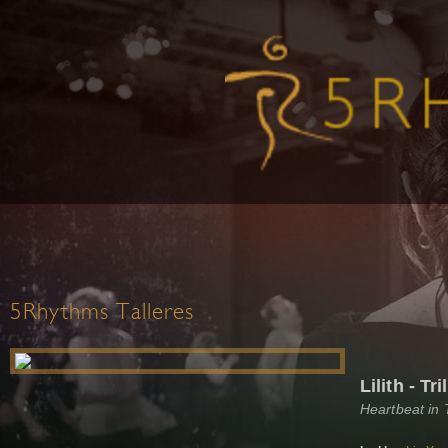
5Rhythms Talleres
Lilith - T
Heartbeat in 