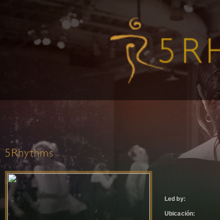
5Rhythms
Led by:
Ubicación: