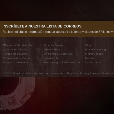
INSCRÍBETE A NUESTRA LISTA DE CORREOS
Recibe noticias e información regular acerca de talleres y clases de 5Ritmos y 
5Ritmos de Gabrielle Roth
Quiénes Somos
Shop
Qué son los 5Ritmos
5Ritmos Global
Raven Recording
Por qué los bailamos
Un mundo que practica
5Ritmos Teatro
El Camino de la Danza
Nuestra tribu
Noticias
Preguntas frecuentes
The Moving Center® New York
Contáctanos
© 2026 5Rhythms. Todos los derechos reservados. | 5Rhythms, Flowing Staccato Chaos Lyric