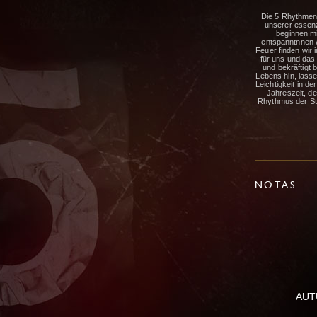
Die 5 Rhythmen 
unserer essenz
beginnen mi
entspanntnnen w
Feuer finden wir
für uns und das
und bekräftigt
Lebens hin, lasse
Leichtigkeit in d
Jahreszeit, d
Rhythmus der Sti
NOTAS
AUTU