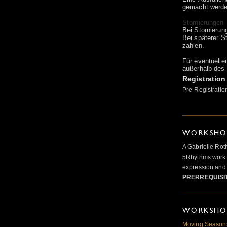
gemacht werde
Stornierungen
Bei Stornierun
Bei späterer S
zahlen.
Für eventuell
außerhalb des 
Registration
Pre-Registratio
WORKSHOP
A Gabrielle Rot
5Rhythms work 
expression and 
PRERREQUISI
WORKSHOP
Moving Seaso