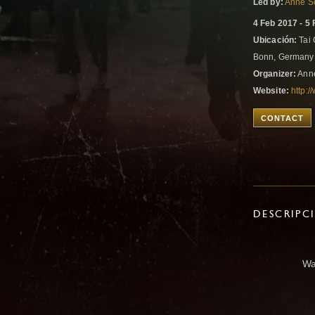
Led by:
Anne Sc
4 Feb 2017 - 5
Ubicación:
Tai 
Bonn, German
Organizer:
Anne
Website:
http:/
CONTACT
DESCRIPC
Wa