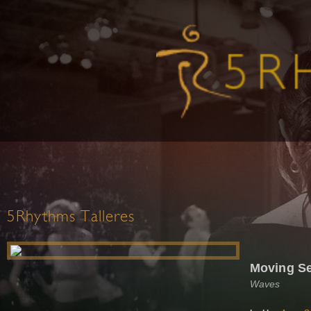
5Rhythms Talleres
Moving S
Waves