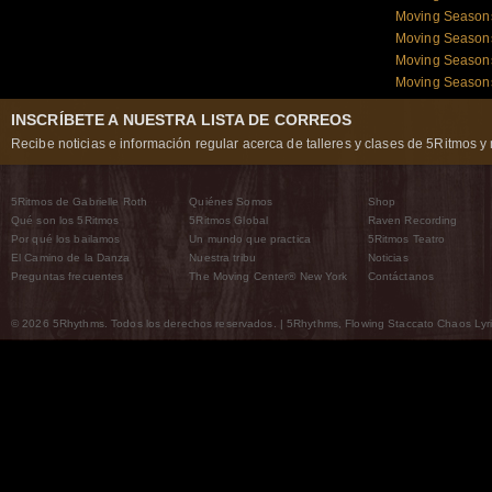
Moving Season
Moving Season
Moving Seaso
Moving Season
INSCRÍBETE A NUESTRA LISTA DE CORREOS
Recibe noticias e información regular acerca de talleres y clases de 5Ritmos y 
5Ritmos de Gabrielle Roth
Quiénes Somos
Shop
Qué son los 5Ritmos
5Ritmos Global
Raven Recording
Por qué los bailamos
Un mundo que practica
5Ritmos Teatro
El Camino de la Danza
Nuestra tribu
Noticias
Preguntas frecuentes
The Moving Center® New York
Contáctanos
© 2026 5Rhythms. Todos los derechos reservados. | 5Rhythms, Flowing Staccato Chaos Lyric