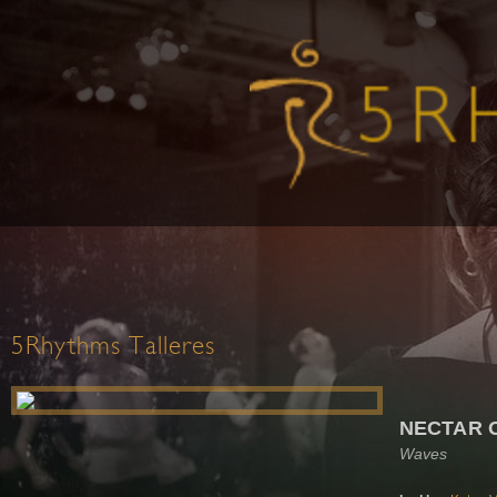
5Rhythms Talleres
NECTAR 
Waves