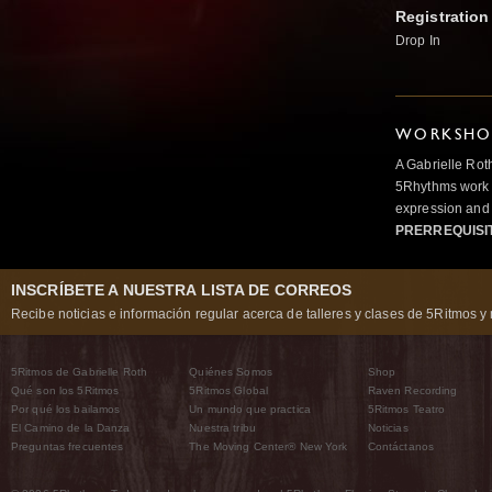
Registration
Drop In
WORKSHOP
A Gabrielle Rot
5Rhythms work 
expression and 
PRERREQUISI
INSCRÍBETE A NUESTRA LISTA DE CORREOS
Recibe noticias e información regular acerca de talleres y clases de 5Ritmos y 
5Ritmos de Gabrielle Roth
Quiénes Somos
Shop
Qué son los 5Ritmos
5Ritmos Global
Raven Recording
Por qué los bailamos
Un mundo que practica
5Ritmos Teatro
El Camino de la Danza
Nuestra tribu
Noticias
Preguntas frecuentes
The Moving Center® New York
Contáctanos