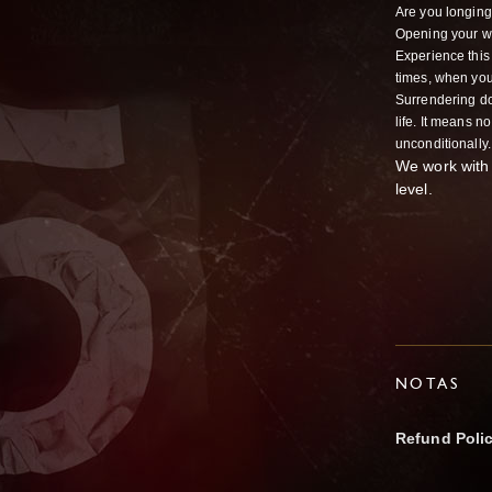
Are you longing 
Opening your wh
Experience this
times, when you 
Surrendering do
life. It means n
unconditionally.
We work with
level.
NOTAS
Refund Poli