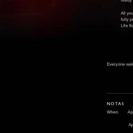
ready
All yo
fully 
Life f
Everyone wel
NOTAS
When: Apri
April 13