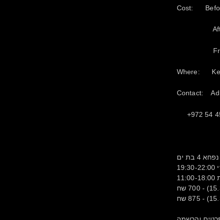
Cost: Befor
After Ma
Friday ev
Where: Keli
Contact: Adi
+972 54 45
19:
11