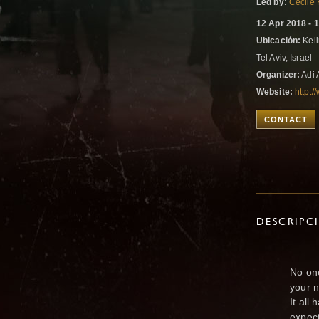
Led by:
Cecile 
12 Apr 2018 - 
Ubicación:
Keli
Tel Aviv, Israel
Organizer:
Adi 
Website:
http:/
CONTACT
DESCRIPC
No one
your n
It all
expec