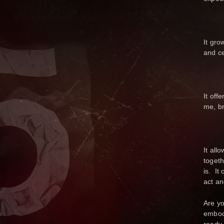
It gro
and ce
It off
me, br
It all
togeth
is. It
act an
Are yo
embody