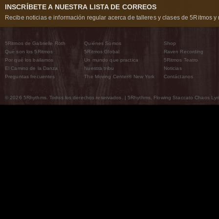
INSCRÍBETE A NUESTRA LISTA DE CORREOS
Recibe noticias e información regular acerca de talleres y clases de 5Ritmos y 
5Ritmos de Gabrielle Roth
Quiénes Somos
Shop
Qué son los 5Ritmos
5Ritmos Global
Raven Recording
Por qué los bailamos
Un mundo que practica
5Ritmos Teatro
El Camino de la Danza
Nuestra tribu
Noticias
Preguntas frecuentes
The Moving Center® New York
Contáctanos
© 2026 5Rhythms. Todos los derechos reservados. | 5Rhythms, Flowing Staccato Chaos Lyric