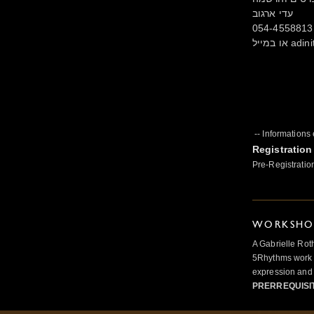
עדי ארגוב
054-4558813
ו במייל
-- Informations
Registration
Pre-Registratio
WORKSHOP
A Gabrielle Rot
5Rhythms work 
expression and 
PRERREQUISI