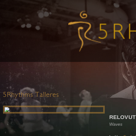
5Rhythms Talleres
RELOVUT
Waves