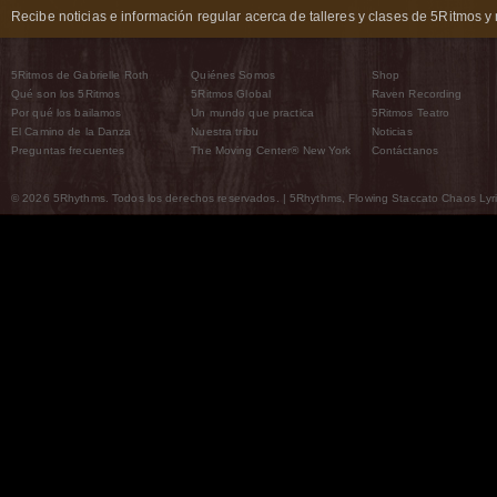
Recibe noticias e información regular acerca de talleres y clases de 5Ritmos y 
5Ritmos de Gabrielle Roth
Quiénes Somos
Shop
Qué son los 5Ritmos
5Ritmos Global
Raven Recording
Por qué los bailamos
Un mundo que practica
5Ritmos Teatro
El Camino de la Danza
Nuestra tribu
Noticias
Preguntas frecuentes
The Moving Center® New York
Contáctanos
© 2026 5Rhythms. Todos los derechos reservados. | 5Rhythms, Flowing Staccato Chaos Lyric