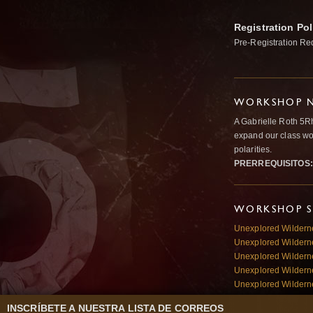
Registration Pol
Pre-Registration Re
WORKSHOP N
A Gabrielle Roth 5R
expand our class wo
polarities.
PRERREQUISITOS:
WORKSHOP S
Unexplored Wildern
Unexplored Wildern
Unexplored Wilderne
Unexplored Wildern
Unexplored Wildern
INSCRÍBETE A NUESTRA LISTA DE CORREOS