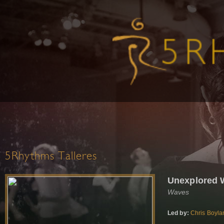
5Rhythms Talleres
Unexplored W
Waves
Led by:
Chris Boyla