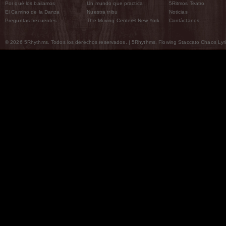
Por qué los bailamos
Un mundo que practica
5Ritmos Teatro
El Camino de la Danza
Nuestra tribu
Noticias
Preguntas frecuentes
The Moving Center® New York
Contáctanos
© 2026 5Rhythms. Todos los derechos reservados. | 5Rhythms, Flowing Staccato Chaos Lyric