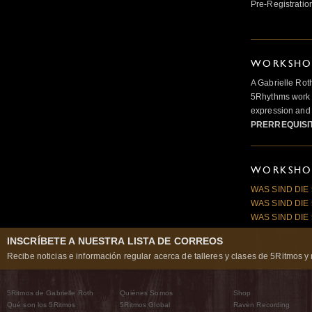
Pre-Registratio
WORKSHOP
A Gabrielle Rot
5Rhythms work 
expression and 
PRERREQUISI
WORKSHOP
WAS SIND DIE
WAS SIND DIE
WAS SIND DIE
INSCRÍBETE A NUESTRA LISTA DE CORREOS
Recibe noticias e información regular acerca de talleres y clases de 5Ritmos y 
5Ritmos de Gabrielle Roth
Quiénes Somos
Shop
Qué son los 5Ritmos
5Ritmos Global
Raven Recording