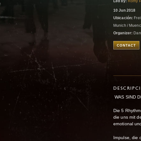
Led by:
Romy P
10 Jun 2018
Ubicación:
Frei
Munich / Muen
Organizer:
Danc
CONTACT
DESCRIPC
WAS SIND D
Die 5 Rhythm
die uns mit d
emotional und
Impulse, die