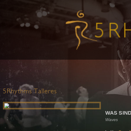
5Rhythms Talleres
WAS SIND
Waves