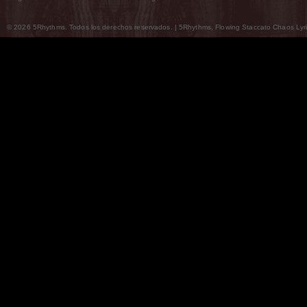
© 2026 5Rhythms. Todos los derechos reservados. | 5Rhythms, Flowing Staccato Chaos Lyric