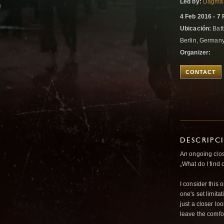
Led by:
Dagma
4 Feb 2016 - 7
Ubicación:
Batt
Berlin, German
Organizer:
CONTACT
DESCRIPC
An ongoing clo
„What do I find 
I consider this 
one's set limita
just a closer lo
leave the comfor