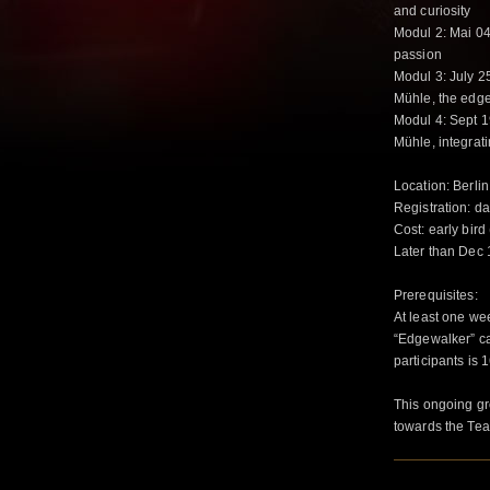
and curiosity
Modul 2: Mai 04
passion
Modul 3: July 2
Mühle, the edg
Modul 4: Sept 1
Mühle, integrat
Location: Berli
Registration: 
Cost: early bird
Later than Dec 
Prerequisites:
At least one w
“Edgewalker” c
participants is
This ongoing gr
towards the Teac