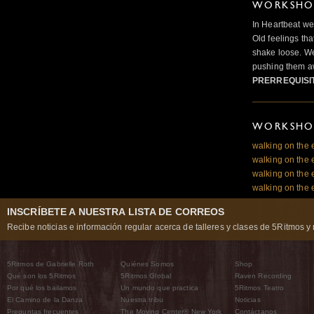
WORKSHOP
In Heartbeat we
Old feelings tha
shake loose. We
pushing them a
PRERREQUISI
WORKSHOP
walking on the 
walking on the 
walking on the 
walking on the 
INSCRÍBETE A NUESTRA LISTA DE CORREOS
Recibe noticias e información regular acerca de talleres y clases de 5Ritmos y 
5Ritmos de Gabrielle Roth
Quiénes Somos
Shop
Qué son los 5Ritmos
5Ritmos Global
Raven Recording
Por qué los bailamos
Un mundo que practica
5Ritmos Teatro
El Camino de la Danza
Nuestra tribu
Noticias
Preguntas frecuentes
The Moving Center® New York
Contáctanos