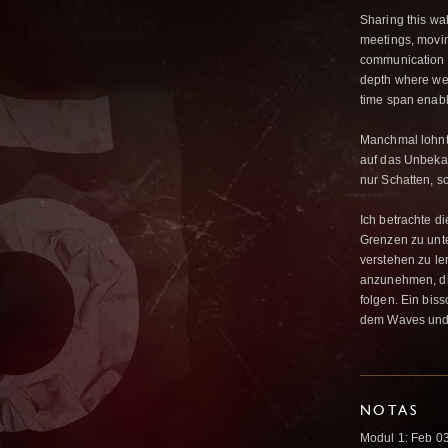
Sharing this wal
meetings, movin
communication i
depth where we
time span enable
Manchmal lohnt 
auf das Unbekan
nur Schatten, s
Ich betrachte d
Grenzen zu unt
verstehen zu le
anzunehmen, di
folgen. Ein bis
dem Waves und
NOTAS
Modul 1: Feb 03