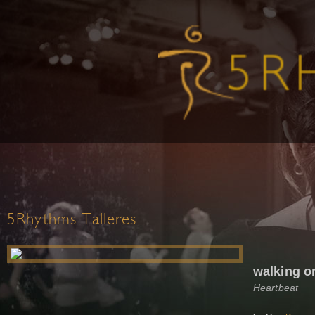
5Rhythms Talleres
walking o
Heartbeat