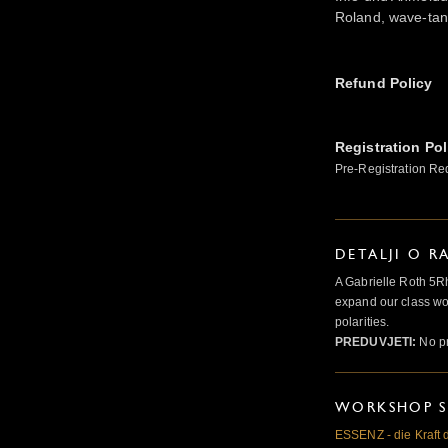
Roland, wave-ta
Refund Policy
Registration Pol
Pre-Registration Re
DETALJI O R
A Gabrielle Roth 5R
expand our class wo
polarities.
PREDUVJETI:
No pr
WORKSHOP S
ESSENZ - die Kraft 