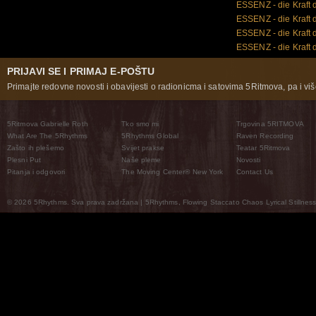
ESSENZ - die Kraft
ESSENZ - die Kraft 
ESSENZ - die Kraft 
ESSENZ - die Kraft 
PRIJAVI SE I PRIMAJ E-POŠTU
Primajte redovne novosti i obavijesti o radionicma i satovima 5Ritmova, pa i više
5Ritmova Gabrielle Roth
Tko smo mi
Trgovina 5RITMOVA
What Are The 5Rhythms
5Rhythms Global
Raven Recording
Zašto ih plešemo
Svijet prakse
Teatar 5Ritmova
Plesni Put
Naše pleme
Novosti
Pitanja i odgovori
The Moving Center® New York
Contact Us
© 2026 5Rhythms. Sva prava zadržana | 5Rhythms, Flowing Staccato Chaos Lyrical Stillness