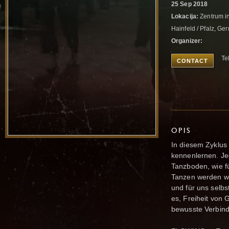
25 Sep 2018
Lokacija:
Zentrum in
Hainfeld / Pfalz, G
Organizer:
Te
CONTACT
OPIS
In diesem Zyklus
kennenlernen. Je
Tanzboden, wie 
Tanzen werden wi
und für uns selbs
es, Freiheit von 
bewusste Verbind