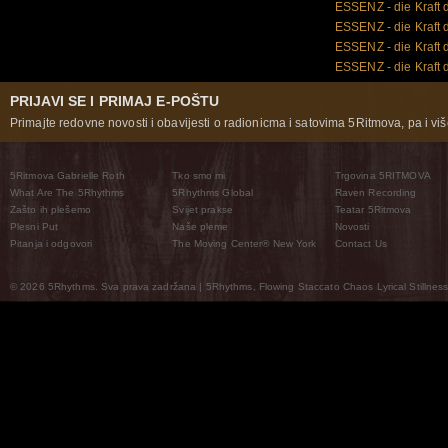
ESSENZ - die Kraft
ESSENZ - die Kraft 
ESSENZ - die Kraft 
ESSENZ - die Kraft 
PRIJAVI SE I PRIMAJ E-POŠTU
Primajte redovne novosti i obavijesti o radionicma i satovima 5Ritmova, pa i više
5Ritmova Gabrielle Roth
Tko smo mi
Trgovina 5RITMOVA
What Are The 5Rhythms
5Rhythms Global
Raven Recording
Zašto ih plešemo
Svijet prakse
Teatar 5Ritmova
Plesni Put
Naše pleme
Novosti
Pitanja i odgovori
The Moving Center® New York
Contact Us
© 2026 5Rhythms. Sva prava zadržana | 5Rhythms, Flowing Staccato Chaos Lyrical Stillness