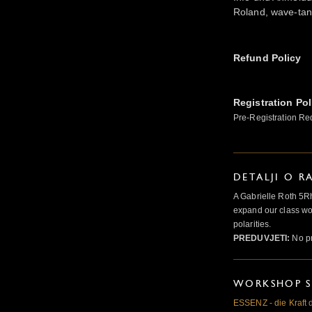
Roland, wave-ta
Refund Policy
Registration Pol
Pre-Registration Re
DETALJI O R
A Gabrielle Roth 5R
expand our class wo
polarities.
PREDUVJETI:
No pr
WORKSHOP S
ESSENZ - die Kraft 