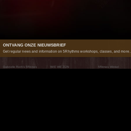
ONTVANG ONZE NIEUWSBRIEF
Get regular news and information on 5Rhythms workshops, classes, and more..
Gabrielle Roth’s 5Ritmes
WIE WE ZIJN
5Ritmes Winkel
Wat Zijn De 5Ritmes
5Rhythms Global
Raven Recording
Waarom we ze dansen
Een wereld aan mogelijkheden
5Rhythms Theater
De dans als weg
Onze Tribe
Nieuws
FAQs
Het Moving Center® New York
Neem contact met ons 
© 2026 5Rhythms. All Rights Reserved | 5Rhythms, Flowing Staccato Chaos Lyrical Stillness