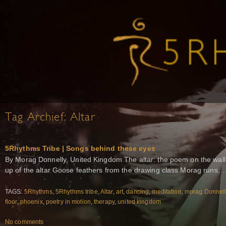
Tag Archief:
Altar
5Rhythms Tribe | Songs behind these eyes
By Morag Donnelly, United Kingdom The altar: the poem on the wall w
up of the altar Goose feathers from the drawing class Morag runs, 
TAGS:
5Rhythms
,
5Rhythms tribe
,
Altar
,
art
,
dancing
,
meditation
,
morag Donnell
floor
,
phoenix
,
poetry in motion
,
therapy
,
united kingdom
No comments