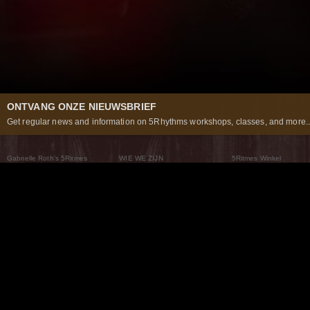
ONTVANG ONZE NIEUWSBRIEF
Get regular news and information on 5Rhythms workshops, classes, and more..
Gabrielle Roth’s 5Ritmes
WIE WE ZIJN
5Ritmes Winkel
Wat Zijn De 5Ritmes
5Rhythms Global
Raven Recording
Waarom we ze dansen
Een wereld aan mogelijkheden
5Rhythms Theater
De dans als weg
Onze Tribe
Nieuws
FAQs
Het Moving Center® New York
Neem contact met ons 
© 2026 5Rhythms. All Rights Reserved | 5Rhythms, Flowing Staccato Chaos Lyrical Stillness