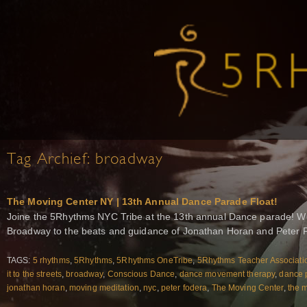
Tag Archief:
broadway
The Moving Center NY | 13th Annual Dance Parade Float!
Joine the 5Rhythms NYC Tribe at the 13th annual Dance parade! W
Broadway to the beats and guidance of Jonathan Horan and Peter 
TAGS:
5 rhythms
,
5Rhythms
,
5Rhythms OneTribe
,
5Rhythms Teacher Associati
it to the streets
,
broadway
,
Conscious Dance
,
dance movement therapy
,
dance 
jonathan horan
,
moving meditation
,
nyc
,
peter fodera
,
The Moving Center
,
the 