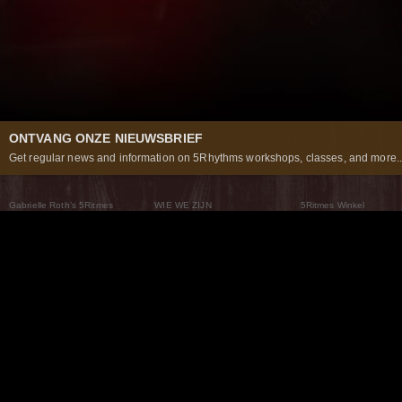
ONTVANG ONZE NIEUWSBRIEF
Get regular news and information on 5Rhythms workshops, classes, and more..
Gabrielle Roth’s 5Ritmes
WIE WE ZIJN
5Ritmes Winkel
Wat Zijn De 5Ritmes
5Rhythms Global
Raven Recording
Waarom we ze dansen
Een wereld aan mogelijkheden
5Rhythms Theater
De dans als weg
Onze Tribe
Nieuws
FAQs
Het Moving Center® New York
Neem contact met ons 
© 2026 5Rhythms. All Rights Reserved | 5Rhythms, Flowing Staccato Chaos Lyrical Stillness