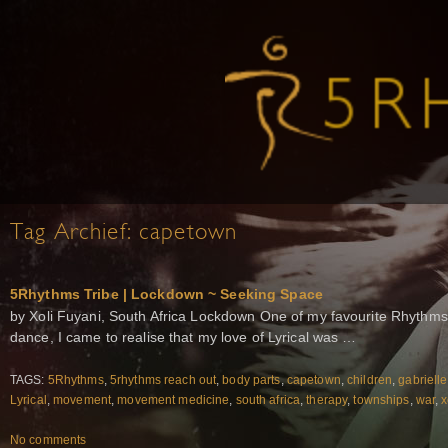
Tag Archief:
capetown
5Rhythms Tribe | Lockdown ~ Seeking Space
by Xoli Fuyani, South Africa Lockdown One of my favourite Rhythms i
dance, I came to realise that my love of Lyrical was …
TAGS:
5Rhythms
,
5rhythms reach out
,
body parts
,
capetown
,
children
,
gabrielle
Lyrical
,
movement
,
movement medicine
,
south africa
,
therapy
,
townships
,
war
,
x
No comments