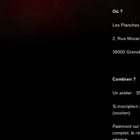
Où ?
Les Planches
2, Rue Mozar
38000 Greno
Combien ?
Un atelier : 3
Si inscription
(soutien)
Paiement sur 
complet, le rè
séance.