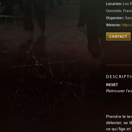
Location:
Les P
Grenoble, Fran
Organizer:
Sara
Website:
https:
CONTACT
DESCRIPT
RESET
Retrouver l’e
Prendre le te
délester, se l
ce qui fige et