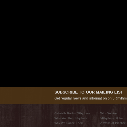
SUBSCRIBE TO OUR MAILING LIST
Get regular news and information on 5Rhythms
Gabrielle Roth’s 5Rhythms
Who We Are
What Are The 5Rhythms
5Rhythms Global
Why We Dance Them
A World of Practice