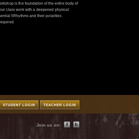
kshop is the foundation of the entire body of
ur class work with a deepened physical
ntial 5Rhythms and their polarities.
required.
STUDENT LOGIN
TEACHER LOGIN
Join us on: