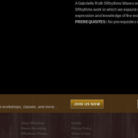
A Gabrielle Roth 5Rhythms Waves wor
5Rhythms work in which we expand o
expression and knowledge of the esse
PREREQUISITES:
No prerequisites 
JOIN US NOW
 workshops, classes, and more...
Shop 5Rhythms
Credits
Raven Recording
Privacy Policy
5Rhythms Theater
Terms of Use