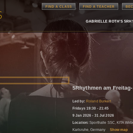
FIND A CLASS
FIND A TEACHER
BEC
GABRIELLE ROTH’S 5R
5Rhythmen am Freitag
Led by:
Roland Burkert
Fridays 19:30 - 21:45
9 Jan 2026 - 31 Jul 2026
Location:
Sporthalle SSC, KITA Wirb
Karlsruhe, Germany
Show map