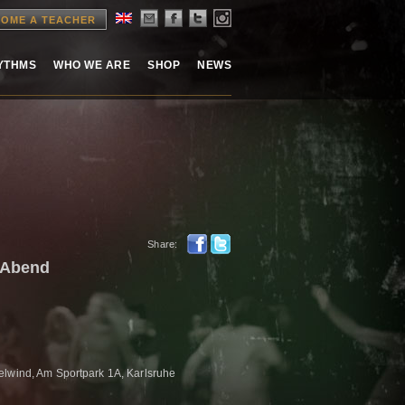
OME A TEACHER
HYTHMS
WHO WE ARE
SHOP
NEWS
Share:
-Abend
elwind, Am Sportpark 1A, Karlsruhe