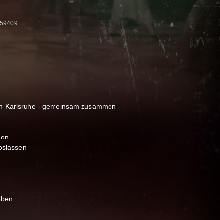
659409
in Karlsruhe - gemeinsam zusammen
ren
loslassen
leben