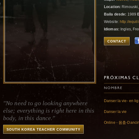
Location:
Rimouski,
Baila desde:
1989
Website:
http://equ
Idiomas:
Ingles, Fr
CONTACT
PRÓXIMAS CL
NOMBRE
Danser la vie- en li
"No need to go looking anywhere
else; everything is right here in this
Danser la vie
body, in this dance."
Online - 몸춤-Danci
SOUTH KOREA TEACHER COMMUNITY