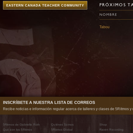
PRÓXIMOS TA
EASTERN CANADA TEACHER COMMUNITY
NOMBRE
Tabou
INSCRÍBETE A NUESTRA LISTA DE CORREOS
Recibe noticias e información regular acerca de talleres y clases de 5Ritmos y 
5Ritmos de Gabrielle Roth
Quiénes Somos
Shop
Qué son los 5Ritmos
5Ritmos Global
Raven Recording