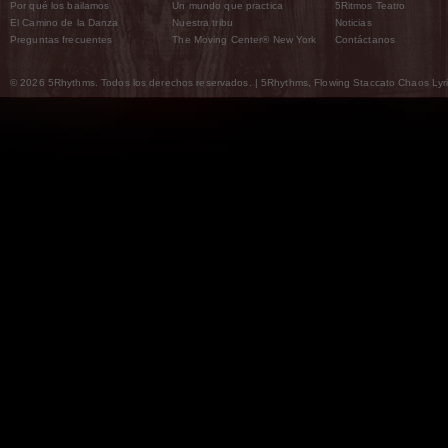
Por qué los bailamos
Un mundo que practica
5Ritmos Teatro
El Camino de la Danza
Nuestra tribu
Noticias
Preguntas frecuentes
The Moving Center® New York
Contáctanos
© 2026 5Rhythms. Todos los derechos reservados. | 5Rhythms, Flowing Staccato Chaos Lyric