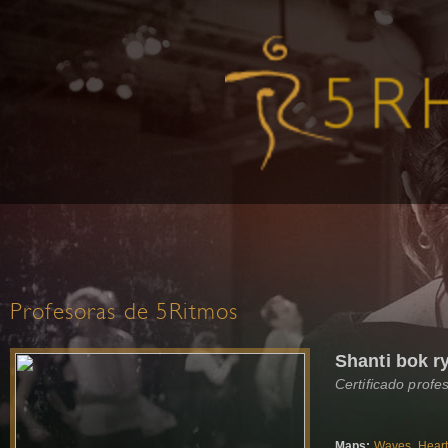
Profesoras de 5Ritmos
Shanti bok r
Certificado profe
Maps:
Waves
,
Hear