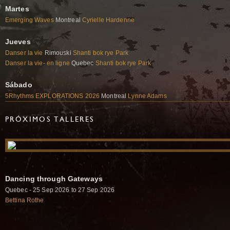
Martes
Emerging Waves
Montreal
Cyrielle Hardenne
Jueves
Danser la vie
Rimouski
Shanti bok rye Park
Danser la vie- en ligne
Quebec
Shanti bok rye Park
Sábado
5Rhythms EXPLORATIONS 2026
Montreal
Lynne Adams
PRÓXIMOS TALLERES
Dancing through Gateways
Quebec - 25 Sep 2026 to 27 Sep 2026
Bettina Rothe