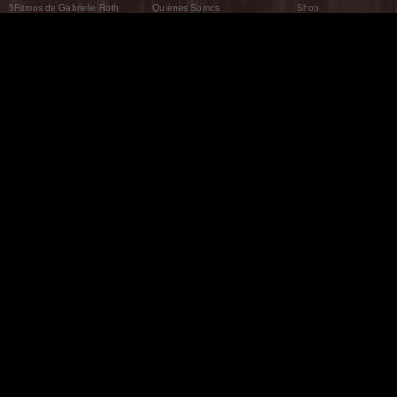
5Ritmos de Gabrielle Roth
Quiénes Somos
Shop
Qué son los 5Ritmos
5Ritmos Global
Raven Recording
Por qué los bailamos
Un mundo que practica
5Ritmos Teatro
El Camino de la Danza
Nuestra tribu
Noticias
Preguntas frecuentes
The Moving Center® New York
Contáctanos
© 2026 5Rhythms. Todos los derechos reservados. | 5Rhythms, Flowing Staccato Chaos Lyric