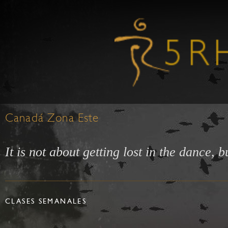
Canadá Zona Este
It is not about getting lost in the dance, 
CLASES SEMANALES