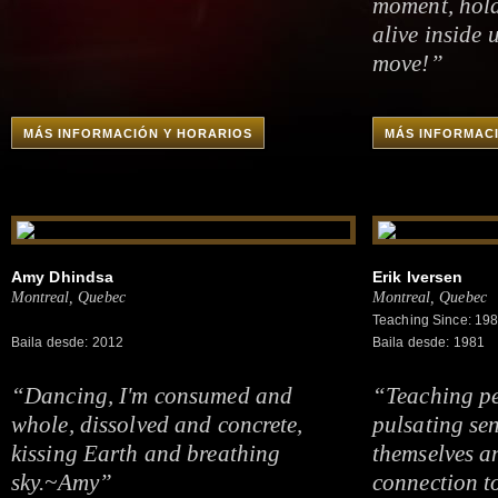
moment, hold
alive inside 
move!”
MÁS INFORMACIÓN Y HORARIOS
MÁS INFORMAC
Amy Dhindsa
Erik Iversen
Montreal, Quebec
Montreal, Quebec
Teaching Since: 19
Baila desde: 2012
Baila desde: 1981
“Dancing, I'm consumed and
“Teaching pe
whole, dissolved and concrete,
pulsating se
kissing Earth and breathing
themselves a
sky.~Amy”
connection to