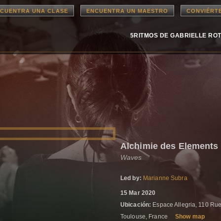
CUENTRA UNA CLASE
ENCUENTRA UN MAESTRO
CONVIÉRT
5RITMOS DE GABRIELLE RO
Alchimie des Elements 
Waves
Led by:
Marianne Subra
15 Mar 2020
Ubicación:
Espace Allegria, 110 Rue
Toulouse, France
Show map