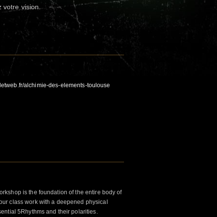
 votre vision.
illetweb.fr/alchimie-des-elements-toulouse
kshop is the foundation of the entire body of
ur class work with a deepened physical
ntial 5Rhythms and their polarities.