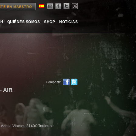
ETE EN MAESTRO
TH
QUIÉNES SOMOS
SHOP
NOTICIAS
Compartir:
- AIR
 Achile Viadieu 31400 Toulouse