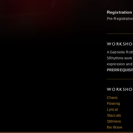
Registration
Pre-Registratio
WORKSHOP
A Gabrielle Rot
5Rhythms work 
expression and 
PRERREQUISI
WORKSHOP
Chaos
Flowing
Lyrical
Staccato
Stillness
the Wave