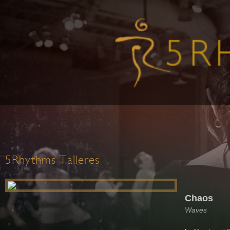
5Rhythms Talleres
Chaos
Waves