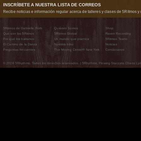
INSCRÍBETE A NUESTRA LISTA DE CORREOS
Recibe noticias e información regular acerca de talleres y clases de 5Ritmos y 
5Ritmos de Gabrielle Roth
Quiénes Somos
Shop
Qué son los 5Ritmos
5Ritmos Global
Raven Recording
Por qué los bailamos
Un mundo que practica
5Ritmos Teatro
El Camino de la Danza
Nuestra tribu
Noticias
Preguntas frecuentes
The Moving Center® New York
Contáctanos
© 2026 5Rhythms. Todos los derechos reservados. | 5Rhythms, Flowing Staccato Chaos Lyric