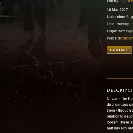
Led by:
Ingrid 
18 Mar 2017
Ubicación:
Sage
Oslo, Norway
Organizer:
Ingr
Website:
https
CONTACT
DESCRIPC
Chaos - The Pow
disorganizes pat
them - through 
relation to devo
loose? These are
half day explora