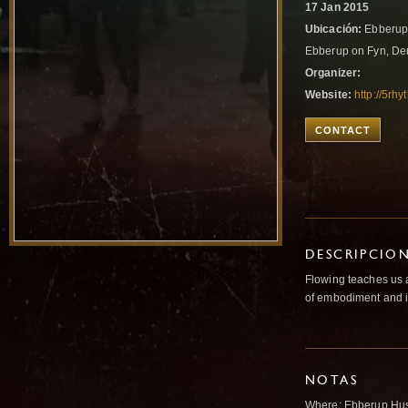
17 Jan 2015
Ubicación:
Ebberup 
Ebberup on Fyn, D
Organizer:
Website:
http://5rh
CONTACT
DESCRIPCIO
Flowing teaches us ab
of embodiment and i
NOTAS
Where: Ebberup Hus 