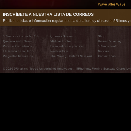
Wave after Wave
INSCRÍBETE A NUESTRA LISTA DE CORREOS
Recibe noticias e información regular acerca de talleres y clases de 5Ritmos y 
5Ritmos de Gabrielle Roth
Quiénes Somos
Shop
Qué son los 5Ritmos
5Ritmos Global
Raven Recording
Por qué los bailamos
Un mundo que practica
5Ritmos Teatro
El Camino de la Danza
Nuestra tribu
Noticias
Preguntas frecuentes
The Moving Center® New York
Contáctanos
© 2026 5Rhythms. Todos los derechos reservados. | 5Rhythms, Flowing Staccato Chaos Lyric