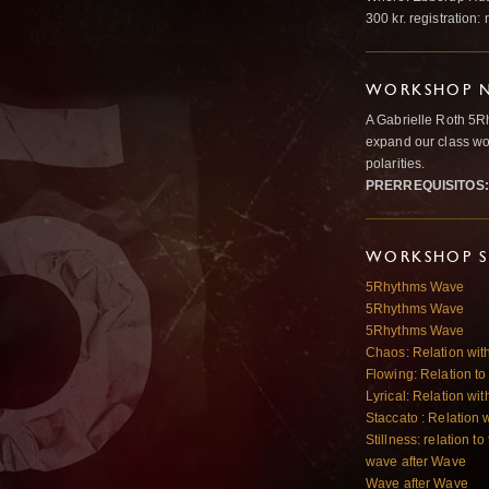
300 kr. registration:
WORKSHOP N
A Gabrielle Roth 5R
expand our class wo
polarities.
PRERREQUISITOS:
WORKSHOP S
5Rhythms Wave
5Rhythms Wave
5Rhythms Wave
Chaos: Relation wit
Flowing: Relation to 
Lyrical: Relation wit
Staccato : Relation 
Stillness: relation to 
wave after Wave
Wave after Wave