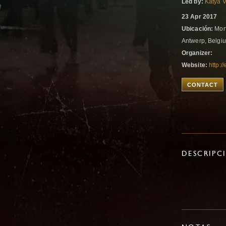
Led by:
Katya 
23 Apr 2017
Ubicación:
Mort
Antwerp, Belg
Organizer:
Website:
http:/
CONTACT
DESCRIPC