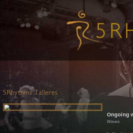
5Rhythms Talleres
Ongoing w
Waves