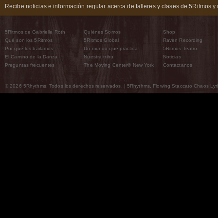
Recibe noticias e información regular acerca de talleres y clases de 5Ritmos y 
5Ritmos de Gabrielle Roth
Quiénes Somos
Shop
Qué son los 5Ritmos
5Ritmos Global
Raven Recording
Por qué los bailamos
Un mundo que practica
5Ritmos Teatro
El Camino de la Danza
Nuestra tribu
Noticias
Preguntas frecuentes
The Moving Center® New York
Contáctanos
© 2026 5Rhythms. Todos los derechos reservados. | 5Rhythms, Flowing Staccato Chaos Lyric