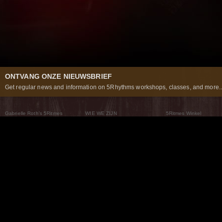
ONTVANG ONZE NIEUWSBRIEF
Get regular news and information on 5Rhythms workshops, classes, and more..
Gabrielle Roth’s 5Ritmes
WIE WE ZIJN
5Ritmes Winkel
Wat Zijn De 5Ritmes
5Rhythms Global
Raven Recording
Waarom we ze dansen
Een wereld aan mogelijkheden
5Rhythms Theater
De dans als weg
Onze Tribe
Nieuws
FAQs
Het Moving Center® New York
Neem contact met ons 
© 2026 5Rhythms. All Rights Reserved | 5Rhythms, Flowing Staccato Chaos Lyrical Stillness