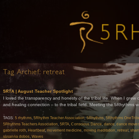
Tag Archief:
retreat
5RTA | August Teacher Spotlight
I loved the transparency and honesty of the tribal life. When I grew ol
and healing connection – to the tribal field. Meeting the 5Rhythms 
TAGS:
5 rhythms
,
5Rhythm Teacher Association
,
5Rhythms
,
5Rhythms OneTrib
5Rhythms Teachers Association
,
5RTA
,
Conscious Dance
,
dance
,
dance movem
gabrielle roth
,
Heartbeat
,
movement medicine
,
moving meditation
,
retreat
,
sham
susanna dobos
,
Waves