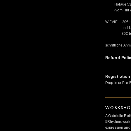
Hofaue 53 - 
(vom Hbf Wupp
WIEVIEL: 20€ be
und Überwei
30€ bei Bar
schriftliche A
Refund Poli
Registration
Drop In or Pre-
WORKSHOP
A Gabrielle Rot
5Rhythms work 
expression and 