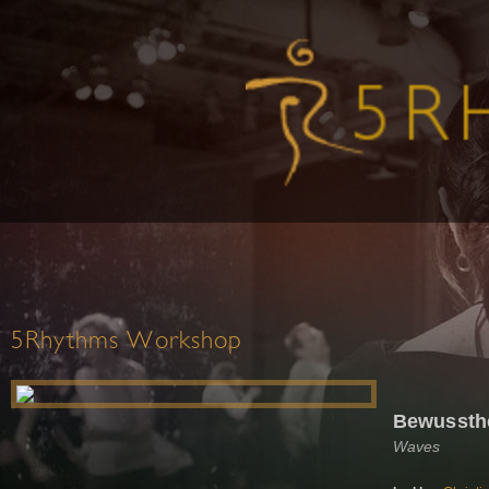
5Rhythms Workshop
Bewussth
Waves