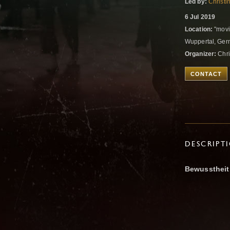
Led by:
Christi
6 Jul 2019
Location:
"movi
Wuppertal, Ge
Organizer:
Chri
CONTACT
DESCRIPT
Bewusstheit