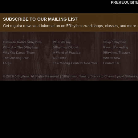
PREREQUISIT
SUBSCRIBE TO OUR MAILING LIST
Get regular news and information on 5Rhythms workshops, classes, and more..
Gabrielle Roth’s 5Rhythms
Who We Are
Shop 5Rhythms
What Are The 5Rhythms
5Rhythms Global
Raven Recording
Why We Dance Them
A World of Practice
5Rhythms Theater
The Dancing Path
Our Tribe
What’s New
FAQs
The Moving Center® New York
Contact Us
© 2026 5Rhythms. All Rights Reserved | 5Rhythms, Flowing Staccato Chaos Lyrical Stillness