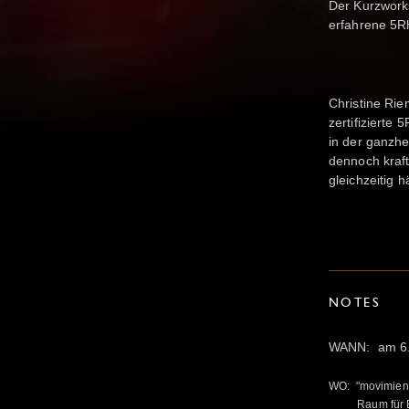
Der Kurzworks
erfahrene 5R
Christine Rie
zertifizierte 
in der ganzhei
dennoch kraft
gleichzeitig 
NOTES
WANN: am 6.7
WO: "movimient
Raum für Be