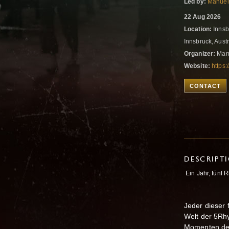
Led by:
Manuel
22 Aug 2026
Location:
Innsb
Innsbruck, Aust
Organizer:
Manu
Website:
https:
CONTACT
DESCRIPT
Ein Jahr, fünf 
Jeder dieser 
Welt der 5Rh
Momenten der 