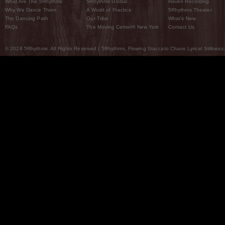
What Are The 5Rhythms
5Rhythms Global
Raven Recording
Why We Dance Them
A World of Practice
5Rhythms Theater
The Dancing Path
Our Tribe
What’s New
FAQs
The Moving Center® New York
Contact Us
© 2026 5Rhythms. All Rights Reserved | 5Rhythms, Flowing Staccato Chaos Lyrical Stillness