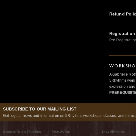
Refund Poli
Registration
Pre-Registratio
WORKSHOP
A Gabrielle Rot
5Rhythms work 
expression and 
PREREQUISIT
SUBSCRIBE TO OUR MAILING LIST
Get regular news and information on 5Rhythms workshops, classes, and more..
Gabrielle Roth’s 5Rhythms
Who We Are
Shop 5Rhythms