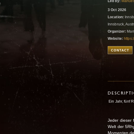
Led by:
Manuel
3 Oct 2026
Location:
Innsb
Innsbruck, Aust
Organizer:
Manu
Website:
https:
CONTACT
DESCRIPT
Ein Jahr, fünf 
Jeder dieser 
Welt der 5Rh
Momenten der 