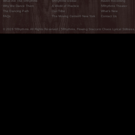
What Are The 5Rhythms
5Rhythms Global
Raven Recording
Why We Dance Them
A World of Practice
5Rhythms Theater
The Dancing Path
Our Tribe
What’s New
FAQs
The Moving Center® New York
Contact Us
© 2026 5Rhythms. All Rights Reserved | 5Rhythms, Flowing Staccato Chaos Lyrical Stillness