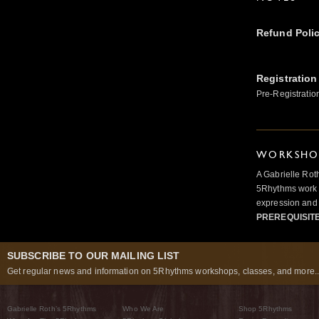
Refund Poli
Registration
Pre-Registratio
WORKSHOP
A Gabrielle Rot
5Rhythms work 
expression and 
PREREQUISIT
SUBSCRIBE TO OUR MAILING LIST
Get regular news and information on 5Rhythms workshops, classes, and more..
Gabrielle Roth’s 5Rhythms
Who We Are
Shop 5Rhythms