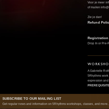
Voor je meer in
of mailen info@
Zie je dan!
Refund Poli
Registration
Drop In or Pre-
WORKSHOP
A Gabrielle Rot
5Rhythms work 
expression and 
PREREQUISIT
SUBSCRIBE TO OUR MAILING LIST
Get regular news and information on 5Rhythms workshops, classes, and more..