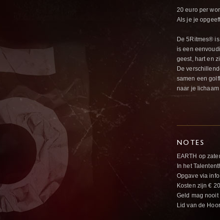
20 euro per wo
Als je je opgeef
De 5Ritmes® is 
is een eenvoud
geest, hart en z
De verschillend
samen een golfb
naar je lichaam
NOTES
EARTH op zaterd
In het Talenten
Opgave via inf
Kosten zijn € 2
Geld mag nooit 
Lid van de Hoor