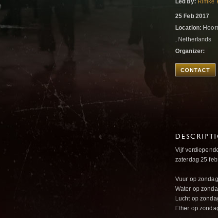
Led by:
Rimke 
25 Feb 2017
Location:
Hoorn
, Netherlands
Organizer:
CONTACT
DESCRIPT
Vijf verdiepen
zaterdag 25 febr
Vuur op zondag
Water op zondag
Lucht op zonda
Ether op zondag