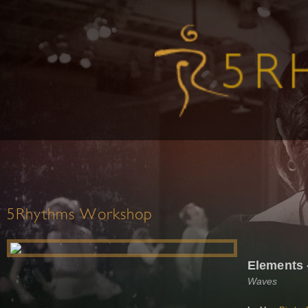
5Rhythms Workshop
Elements 
Waves