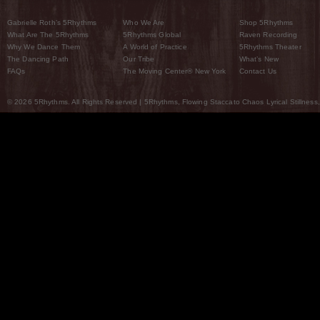
Gabrielle Roth’s 5Rhythms
Who We Are
Shop 5Rhythms
What Are The 5Rhythms
5Rhythms Global
Raven Recording
Why We Dance Them
A World of Practice
5Rhythms Theater
The Dancing Path
Our Tribe
What’s New
FAQs
The Moving Center® New York
Contact Us
© 2026 5Rhythms. All Rights Reserved | 5Rhythms, Flowing Staccato Chaos Lyrical Stillness