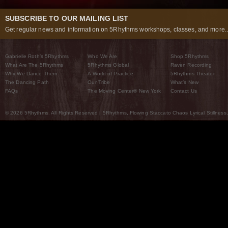
SUBSCRIBE TO OUR MAILING LIST
Get regular news and information on 5Rhythms workshops, classes, and more..
Gabrielle Roth’s 5Rhythms
Who We Are
Shop 5Rhythms
What Are The 5Rhythms
5Rhythms Global
Raven Recording
Why We Dance Them
A World of Practice
5Rhythms Theater
The Dancing Path
Our Tribe
What’s New
FAQs
The Moving Center® New York
Contact Us
© 2026 5Rhythms. All Rights Reserved | 5Rhythms, Flowing Staccato Chaos Lyrical Stillness