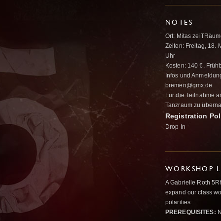
NOTES
Ort: Mitas zeiTRäu
Zeiten: Freitag, 1
Uhr
Kosten: 140 €, Frühb
Infos und Anmeldung
bremen@gmx.de
Für die Teilnahme a
Tanzraum zu überna
Registration Pol
Drop In
WORKSHOP L
A Gabrielle Roth 5R
expand our class wo
polarities.
PREREQUISITES:
N