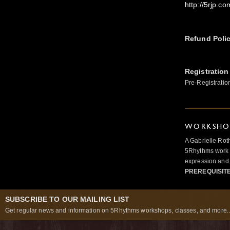
http://5rjp.
Refund Poli
Registration
Pre-Registratio
WORKSHOP
A Gabrielle Rot
5Rhythms work 
expression and 
PREREQUISIT
SUBSCRIBE TO OUR MAILING LIST
Get regular news and information on 5Rhythms workshops, classes, and more..