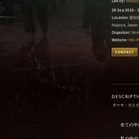
Led by:
Masayo
28 Sep 2018 - 
Location:
愛知
Nagoya, Japan
Organizer:
Nor
Website:
http:
CONTACT
DESCRIPT
テーマ：５リズ
全ての中に
私の中の５