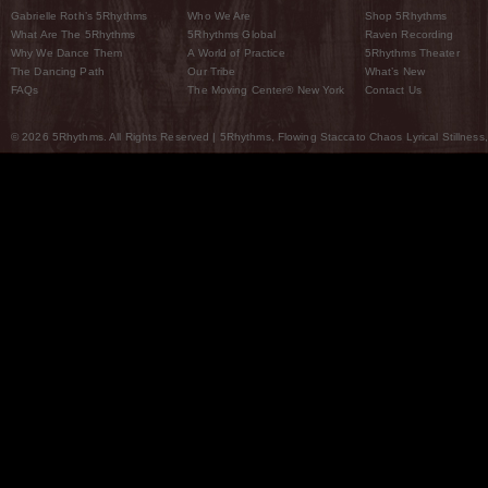
Gabrielle Roth’s 5Rhythms
Who We Are
Shop 5Rhythms
What Are The 5Rhythms
5Rhythms Global
Raven Recording
Why We Dance Them
A World of Practice
5Rhythms Theater
The Dancing Path
Our Tribe
What’s New
FAQs
The Moving Center® New York
Contact Us
© 2026 5Rhythms. All Rights Reserved | 5Rhythms, Flowing Staccato Chaos Lyrical Stillness