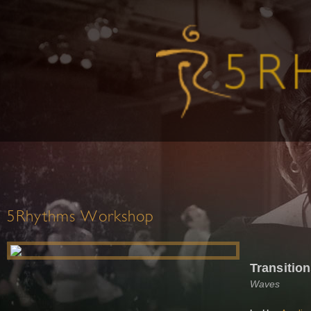
5Rhythms Workshop
Transitio
Waves