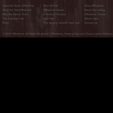
Gabrielle Roth’s 5Rhythms
Who We Are
Shop 5Rhythms
What Are The 5Rhythms
5Rhythms Global
Raven Recording
Why We Dance Them
A World of Practice
5Rhythms Theater
The Dancing Path
Our Tribe
What’s New
FAQs
The Moving Center® New York
Contact Us
© 2026 5Rhythms. All Rights Reserved | 5Rhythms, Flowing Staccato Chaos Lyrical Stillness