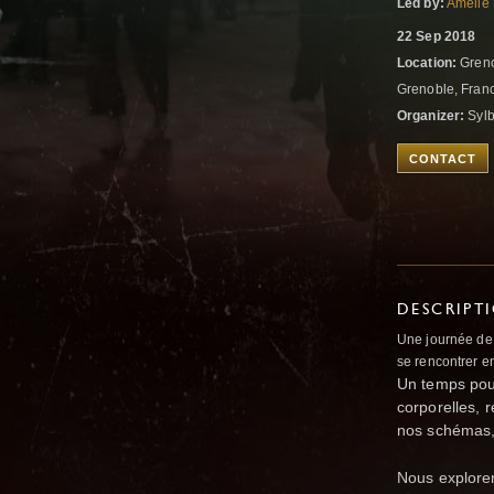
Led by:
Amelie
22 Sep 2018
Location:
Greno
Grenoble, Fran
Organizer:
Sylb
CONTACT
DESCRIPT
Une journée de d
se rencontrer e
Un temps pour
corporelles, r
nos schémas,
Nous explorer