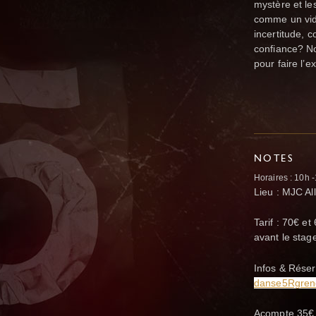
mystère et les
comme un vide
incertitude, c
confiance? N
pour faire l’e
NOTES
Horaires : 10h 
Lieu : MJC Al
Tarif : 70€ et
avant le sta
Infos & Réser
danse5Rgren
A
compte 35€ 