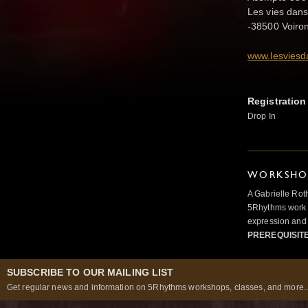
Les vies dans
-38500 Voiron
www.lesviesd
Registration
Drop In
WORKSHOP
A Gabrielle Rot
5Rhythms work 
expression and 
PREREQUISIT
SUBSCRIBE TO OUR MAILING LIST
Get regular news and information on 5Rhythms workshops, classes, and more..