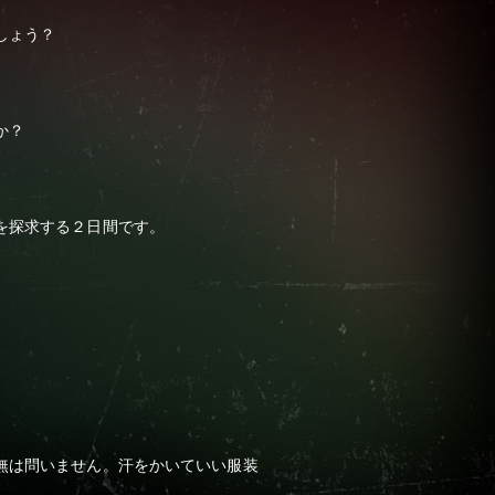
でしょう？
のか？
マを探求する２日間です。
無は問いません。汗をかいていい服装