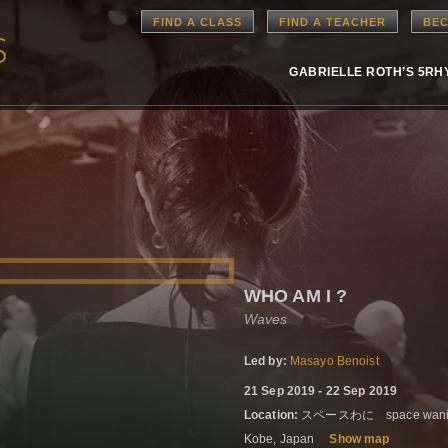
FIND A CLASS
FIND A TEACHER
BEC
GABRIELLE ROTH’S 5R
WHO AM I ?
Waves
Led by:
Masayo Benoist
21 Sep 2019 - 22 Sep 2019
Location:
スペースわに space wani, 3-1
Kobe, Japan
Show map