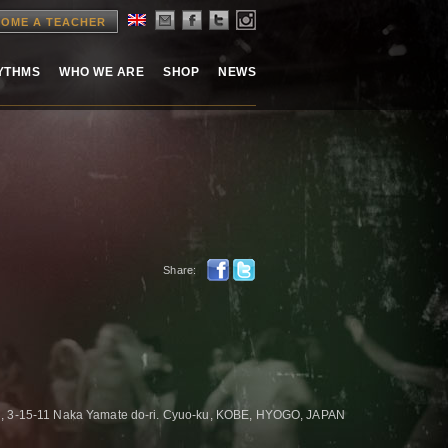
OME A TEACHER
HYTHMS
WHO WE ARE
SHOP
NEWS
Share:
5-11 Naka Yamate do-ri. Cyuo-ku, KOBE, HYOGO, JAPAN