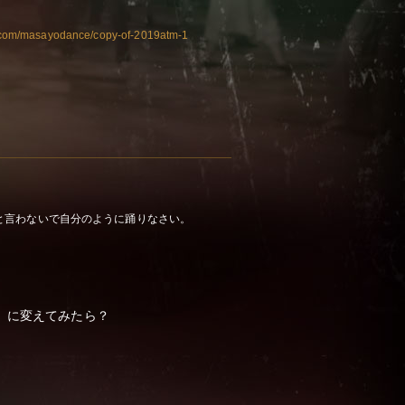
ite.com/masayodance/copy-of-2019atm-1
と言わないで自分のように踊りなさい。
、に変えてみたら？