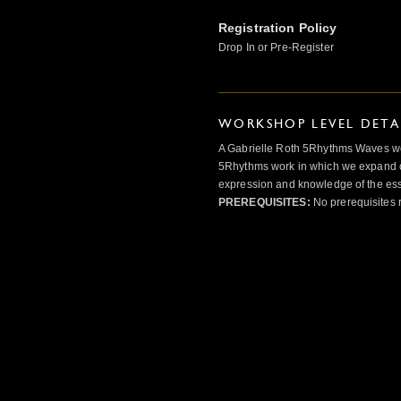
Registration Policy
Drop In or Pre-Register
WORKSHOP LEVEL DETA
A Gabrielle Roth 5Rhythms Waves wor
5Rhythms work in which we expand o
expression and knowledge of the esse
PREREQUISITES:
No prerequisites 