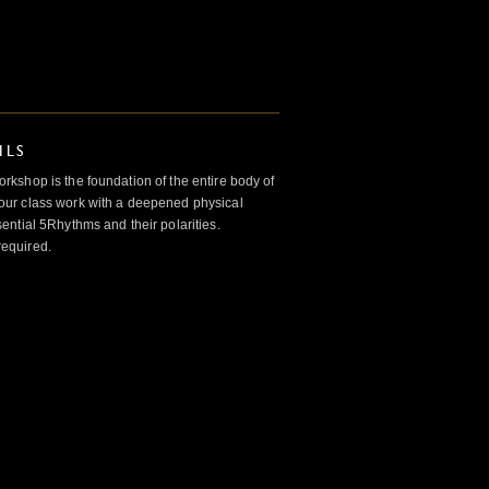
ILS
kshop is the foundation of the entire body of
ur class work with a deepened physical
ntial 5Rhythms and their polarities.
required.