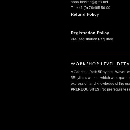
anna.hecken@gmx.net
Tel.+41 (0) 79/485 56 00
Refund Policy
Registration Policy
Pre-Registration Required
WORKSHOP LEVEL DETA
A Gabrielle Roth 5Rhythms Waves wor
5Rhythms work in which we expand o
expression and knowledge of the esse
PREREQUISITES:
No prerequisites 