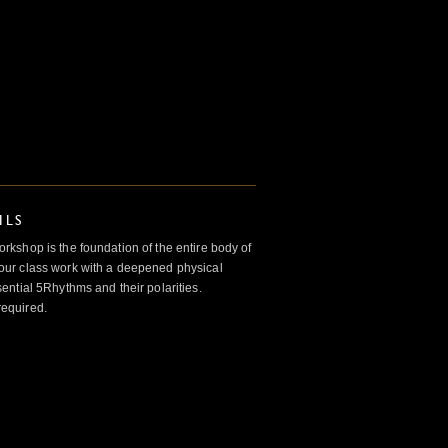
ILS
kshop is the foundation of the entire body of
ur class work with a deepened physical
ntial 5Rhythms and their polarities.
required.