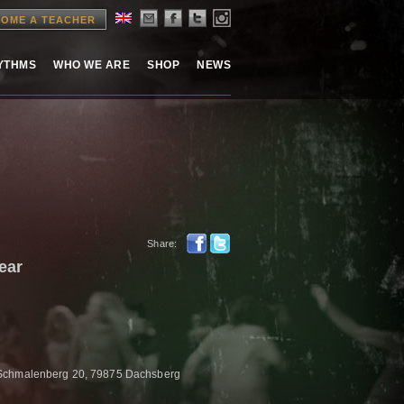
OME A TEACHER
HYTHMS
WHO WE ARE
SHOP
NEWS
Share:
ear
 Schmalenberg 20, 79875 Dachsberg