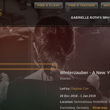
FIND A CLASS
FIND A TEACHER
BEC
GABRIELLE ROTH’S 5R
Winterzauber - A New Y
Waves
Led by:
Dagmar Cee
28 Dec 2018 - 1 Jan 2019
Location:
Seminarhaus Hollerbühl,
Dachsberg, Germany
Show map