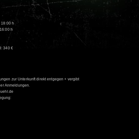
 18:00 h
16:00 h
: 340 €
gen zur Unterkunft direkt entgegen + vergibt
 der Anmeldungen.
buehl.de
legung: