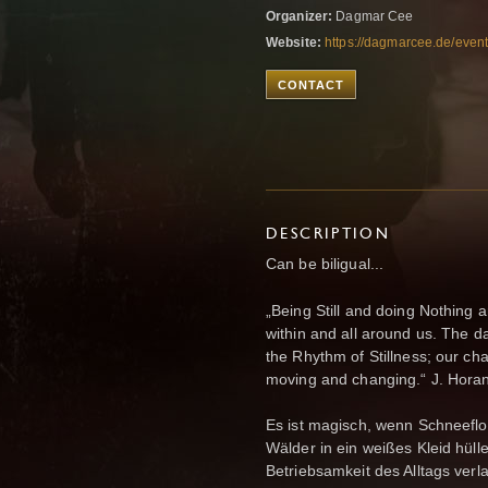
Organizer:
Dagmar Cee
Website:
https://dagmarcee.de/event
CONTACT
DESCRIPTION
Can be biligual...
„Being Still and doing Nothing ar
within and all around us. The da
the Rhythm of Stillness; our cha
moving and changing.“ J. Hora
Es ist magisch, wenn Schneefl
Wälder in ein weißes Kleid hülle
Betriebsamkeit des Alltags ver