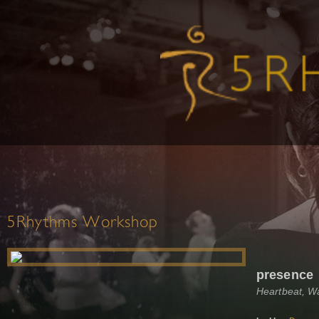
5Rhythms Workshop
presence
Heartbeat, W