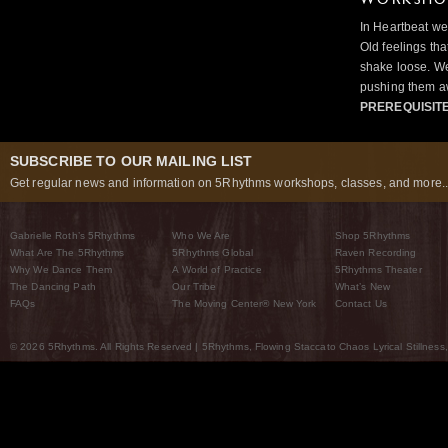
WORKSHOP
In Heartbeat we
Old feelings tha
shake loose. We
pushing them a
PREREQUISIT
SUBSCRIBE TO OUR MAILING LIST
Get regular news and information on 5Rhythms workshops, classes, and more..
Gabrielle Roth’s 5Rhythms
Who We Are
Shop 5Rhythms
What Are The 5Rhythms
5Rhythms Global
Raven Recording
Why We Dance Them
A World of Practice
5Rhythms Theater
The Dancing Path
Our Tribe
What’s New
FAQs
The Moving Center® New York
Contact Us
© 2026 5Rhythms. All Rights Reserved | 5Rhythms, Flowing Staccato Chaos Lyrical Stillness