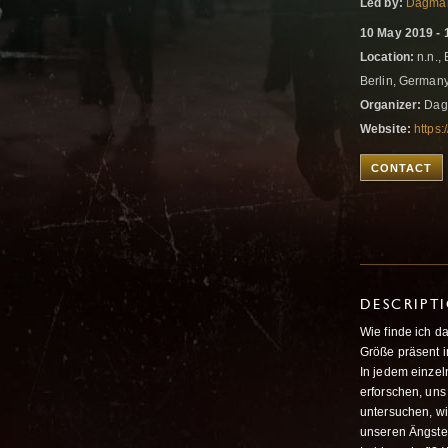
Led by:
Dagma
10 May 2019 - 
Location:
n.n., 
Berlin, German
Organizer:
Dag
Website:
https
CONTACT
DESCRIPT
Wie finde ich d
Größe präsent 
In jedem einzel
erforschen, uns
untersuchen, w
unseren Ängste