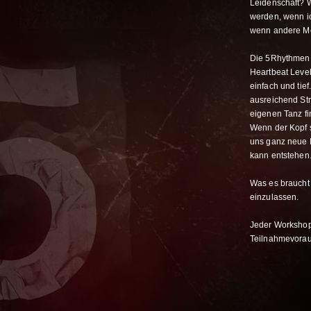
Leidenschaft? W
werden, wenn ic
wenn andere M
Die 5Rhythmen m
Heartbeat Level
einfach und tief
ausreichend Str
eigenen Tanz fi
Wenn der Kopf s
uns ganz neue 
kann entstehen
Was es braucht 
einzulassen.
Jeder Workshop
Teilnahmevorau