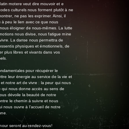
atin motere veut dire mouvoir et e
s codes culturels nous forment plutôt à ne
ntrer, ne pas les exprimer. Ainsi, il
 à peu le lien avec ce que nous
 nous éloigner de nous-mêmes. La lutte
otions nous divise, nous fatigue mine
vivre. La danse nous permettra de
ressentis physiques et émotionnels, de
er plus libres et vivants dans vos
els.
ondamentales pour récupérer le
ttre leur énergie au service de la vie et
et notre art de vivre : la peur qui nous
re qui nous donne accès au sens de
 nous dévoile la beauté de notre
montre le chemin à suivre et nous
i nous ouvre à l'accueil de notre
une.
mour seront au rendez-vous!