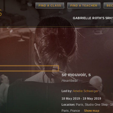
FIND A CLASS
FIND A TEACHER
BEC
GABRIELLE ROTH’S 5R
se mouvoir, s
Heartbeat
Led by:
Amelie Schweiger
18 May 2019 - 19 May 2019
Location:
Paris, Studio One Step - 1
Paris, France
Show map