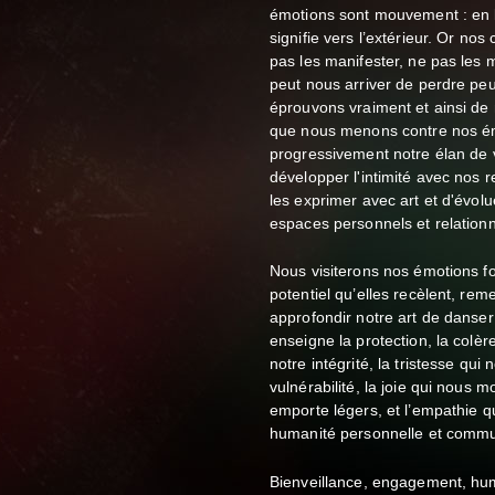
émotions sont mouvement : en l
signifie vers l’extérieur. Or no
pas les manifester, ne pas les mo
peut nous arriver de perdre peu
éprouvons vraiment et ainsi de
que nous menons contre nos ém
progressivement notre élan de 
développer l'intimité avec nos 
les exprimer avec art et d'évolu
espaces personnels et relationn
Nous visiterons nos émotions f
potentiel qu’elles recèlent, reme
approfondir notre art de danser 
enseigne la protection, la colè
notre intégrité, la tristesse qui
vulnérabilité, la joie qui nous 
emporte légers, et l’empathie qu
humanité personnelle et comm
Bienveillance, engagement, hu