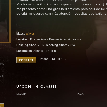
Mucho más fácil es invitarte a que vengas a una clase =).
me presentó como una gran herramienta para salir de mi c
percibir mi cuerpo con más atención. Los días que bailo, 
Maps:
Waves
Location:
Buenos Aires, Buenos Aires, Argentina
Dancing since:
2017
Teaching since:
2024
Languages:
Spanish, English
o
Phone: 1131887112
CONTACT
es
r
is
UPCOMING CLASSES
NAME
DAY