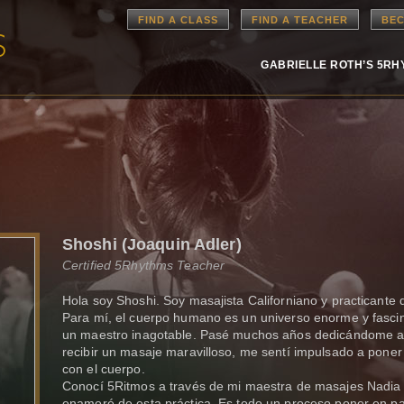
FIND A CLASS
FIND A TEACHER
BEC
GABRIELLE ROTH’S 5R
Shoshi (Joaquin Adler)
Certified 5Rhythms Teacher
Hola soy Shoshi. Soy masajista Californiano y practicante
Para mí, el cuerpo humano es un universo enorme y fasci
un maestro inagotable. Pasé muchos años dedicándome a 
recibir un masaje maravilloso, me sentí impulsado a poner
con el cuerpo.
Conocí 5Ritmos a través de mi maestra de masajes Nadia
enamoré de esta práctica. Es todo un proceso poner en pa