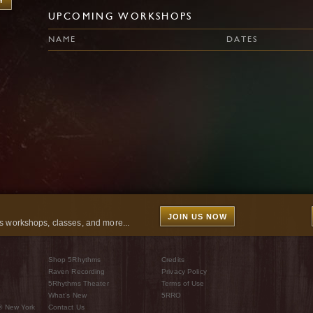
Y
UPCOMING WORKSHOPS
NAME
DATES
JOIN US NOW
 workshops, classes, and more...
Shop 5Rhythms
Credits
Raven Recording
Privacy Policy
5Rhythms Theater
Terms of Use
What’s New
5RRO
® New York
Contact Us