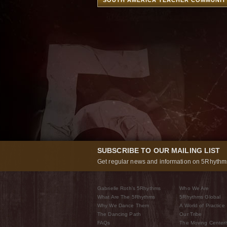
SOUTH AMERICA TEACHER COMMUNIT
SUBSCRIBE TO OUR MAILING LIST
Get regular news and information on 5Rhythms
Gabrielle Roth’s 5Rhythms
Who We Are
What Are The 5Rhythms
5Rhythms Global
Why We Dance Them
A World of Practice
The Dancing Path
Our Tribe
FAQs
The Moving Center