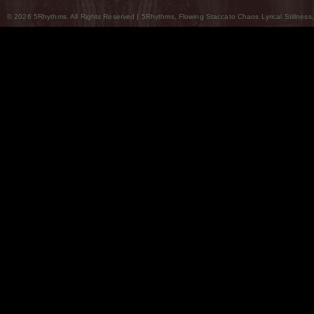
© 2026 5Rhythms. All Rights Reserved | 5Rhythms, Flowing Staccato Chaos Lyrical Stillness