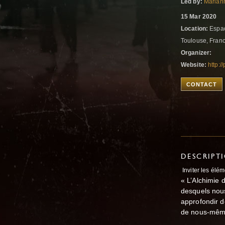
Led by:
Marian
15 Mar 2020
Location:
Espac
Toulouse, Fran
Organizer:
Website:
http:
CONTACT
DESCRIPT
Inviter les élé
« L’Alchimie 
desquels nous
approfondir d
de nous-mêm