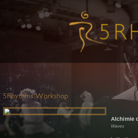
5Rhythms Workshop
Alchimie 
Waves