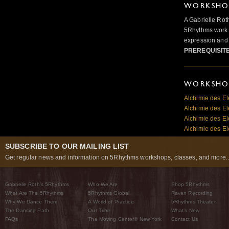
WORKSHOP
A Gabrielle Rot
5Rhythms work 
expression and 
PREREQUISIT
WORKSHOP
Alchimie des El
Alchimie des El
Alchimie des El
Alchimie des El
SUBSCRIBE TO OUR MAILING LIST
Get regular news and information on 5Rhythms workshops, classes, and more..
Gabrielle Roth’s 5Rhythms
Who We Are
Shop 5Rhythms
What Are The 5Rhythms
5Rhythms Global
Raven Recording
Why We Dance Them
A World of Practice
5Rhythms Theater
The Dancing Path
Our Tribe
What’s New
FAQs
The Moving Center® New York
Contact Us