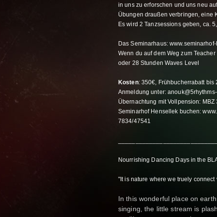
in uns zu erforschen und uns neu a
Übungen draußen verbringen, eine K
Es wird 2 Tanzsessions geben, ca. 5,
Das Seminarhaus: www.seminarhof-
Wenn du auf dem Weg zum Teacher Tr
oder 28 Stunden Waves Level
Kosten
: 350€, Frühbucherrabatt bis 
Anmeldung unter: anouk@5rhythms-d
Übernachtung mit Vollpension: MBZ 3
Seminarhof Hensellek buchen: www.s
7834/47541
____________________________
Nourrishing Dancing Days in the BL
"It is nature where we truely connec
In this wonderful place on eart
singing, the little stream is pla