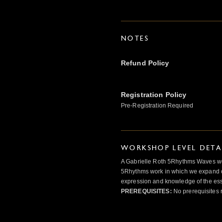
NOTES
Refund Policy
Registration Policy
Pre-Registration Required
WORKSHOP LEVEL DETA
A Gabrielle Roth 5Rhythms Waves wor
5Rhythms work in which we expand o
expression and knowledge of the esse
PREREQUISITES:
No prerequisites 