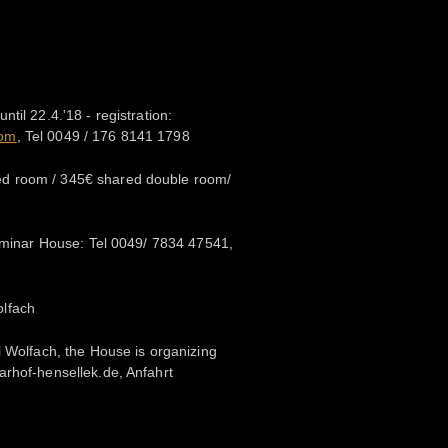
til 22.4.'18 - registration:
com
, Tel 0049 / 176 8141 1798
d room / 345€ shared double room/
Seminar House: Tel 0049/ 7834 47541,
lfach
l Wolfach, the House is organizing
arhof-hensellek.de, Anfahrt