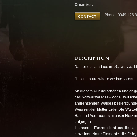
Organizer:
Phone: 0049 176 
CONTACT
DESCRIPTION
Nährende Tanztage im Schwarzwald 
"It is in nature where we truely conn
An diesem wunderschönen und abgesc
des Schwarzwlades - Vögel zwitscher
angrenzenden Waldes bezierzt unsere
Weisheit der Mutter Erde. DIe Wurzeln
Halt und Vertrauen, um unser Herz i
entgegen.
In unseren Tänzen dient uns die Lan
einzelnen Natur Elemente: die Erde, 