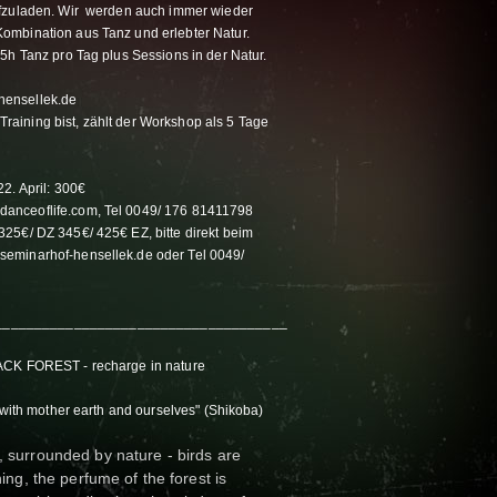
ufzuladen. Wir werden auch immer wieder
ombination aus Tanz und erlebter Natur.
5h Tanz pro Tag plus Sessions in der Natur.
hensellek.de
aining bist, zählt der Workshop als 5 Tage
22. April: 300€
anceoflife.com, Tel 0049/ 176 81411798
25€/ DZ 345€/ 425€ EZ, bitte direkt beim
eminarhof-hensellek.de oder Tel 0049/
_____________________________________
ACK FOREST - recharge in nature
t with mother earth and ourselves" (Shikoba)
h, surrounded by nature - birds are
shing, the perfume of the forest is