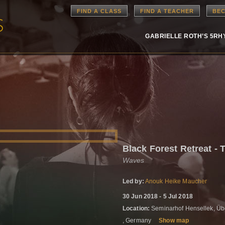
FIND A CLASS
FIND A TEACHER
BEC
GABRIELLE ROTH’S 5R
Black Forest Retreat -
Waves
Led by:
Anouk Heike Maucher
30 Jun 2018 - 5 Jul 2018
Location:
Seminarhof Hensellek, Üb
, Germany
Show map