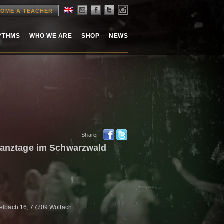
OME A TEACHER
HYTHMS
WHO WE ARE
SHOP
NEWS
Share:
 Tanztage im Schwarzwald
elbach 16, 77709 Wolfach