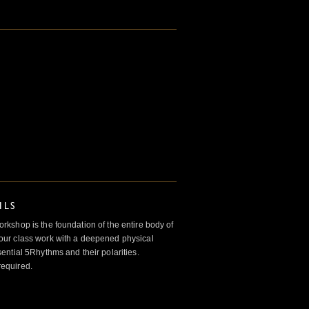
ILS
kshop is the foundation of the entire body of
ur class work with a deepened physical
ntial 5Rhythms and their polarities.
required.