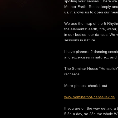
spoiling your senses... here we 
Mother Earth. Roots deeply anch
us, it allows us to open our hea
We use the map of the 5 Rhythms 
the elements: earth, fire, water
in our bodies, our dances. We w
sessions in nature.
I have planned 2 dancing sessio
and excercises in nature... and 
The Seminar House "Hensellek" 
recharge.
More photos: check it out
www.seminarhof-hensellek.de
If you are on the way getting a 
5,5h a day, so 28h the whole 