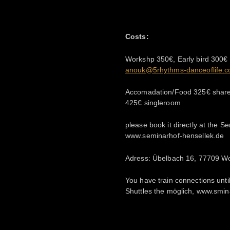
Costs:
Workshp 350€, Early bird 300€ un
anouk@5rhythms-danceoflife.
Accomadation/Food 325€ share
425€ singleroom
please book it directly at the 
www.seminarhof-hensellek.de
Adress: Übelbach 16, 77709 Wo
You have train connections unti
Shuttles the möglich, www.smin