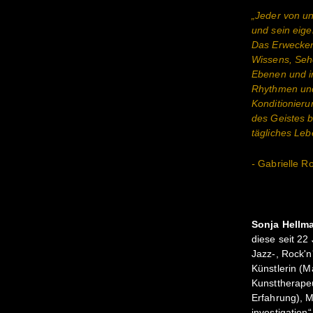
„Jeder von un
und sein eige
Das Erwecken
Wissens, Sehe
Ebenen und i
Rhythmen und
Konditionier
des Geistes be
tägliches Le
-
Gabrielle R
Sonja Hellm
diese seit 22 
Jazz-, Rock'n'
Künstlerin (Ma
Kunsttherapeu
Erfahrung), M
investigation