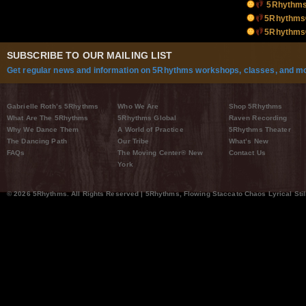
5Rhythms
5Rhythms©
5Rhythms©
SUBSCRIBE TO OUR MAILING LIST
Get regular news and information on 5Rhythms workshops, classes, and mo
Gabrielle Roth’s 5Rhythms
Who We Are
Shop 5Rhythms
What Are The 5Rhythms
5Rhythms Global
Raven Recording
Why We Dance Them
A World of Practice
5Rhythms Theater
The Dancing Path
Our Tribe
What’s New
FAQs
The Moving Center® New
Contact Us
York
© 2026 5Rhythms. All Rights Reserved | 5Rhythms, Flowing Staccato Chaos Lyrical Stil