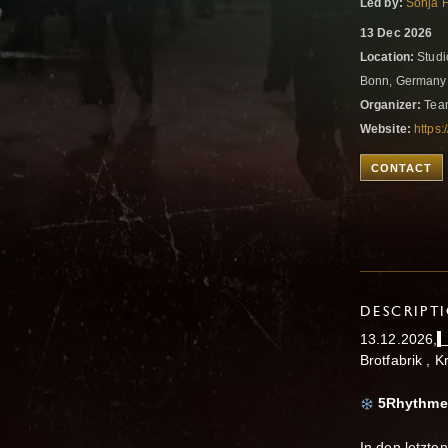
Led by:
Sonja 
13 Dec 2026
Location:
Studi
Bonn, German
Organizer:
Team
Website:
https
CONTACT
DESCRIPT
13.12.2026,
Brotfabrik , 
5Rhythmen
In den letzte