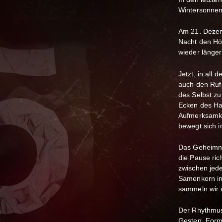
Wintersonne
Am 21. Dezem
Nacht den Hö
wieder länger
Jetzt, in all 
auch den Ruf
des Selbst zu
Ecken des Ha
Aufmerksamkei
bewegt sich i
Das Geheimnis
die Pause ric
zwischen jed
Samenkorn in 
sammeln wir u
Der Rhythmus 
Gesten, Forme