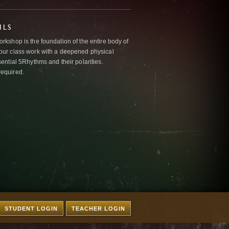
ILS
kshop is the foundation of the entire body of
ur class work with a deepened physical
ntial 5Rhythms and their polarities.
required.
STUDENT LOGIN
TEACHER LOGIN