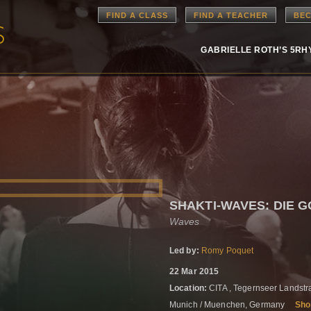
FIND A CLASS
FIND A TEACHER
BEC
GABRIELLE ROTH’S 5R
SHAKTI-WAVES: DIE GO
Waves
Led by:
Romy Poquet
22 Mar 2015
Location:
CITA , Tegernseer Landst
Munich / Muenchen, Germany
Sho