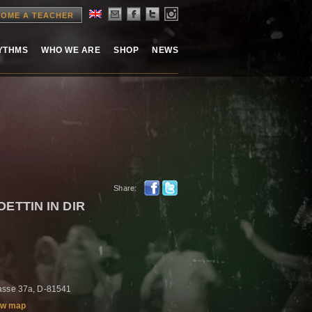
OME A TEACHER
HYTHMS
WHO WE ARE
SHOP
NEWS
Share:
ETTIN IN DIR
rasse 37a, D-81541
w map