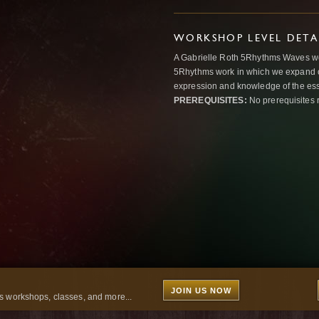
WORKSHOP LEVEL DETA
A Gabrielle Roth 5Rhythms Waves wor
5Rhythms work in which we expand o
expression and knowledge of the esse
PREREQUISITES:
No prerequisites 
JOIN US NOW
 workshops, classes, and more...