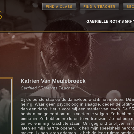
FIND A CLASS
FIND A TEACHER
BEC
GABRIELLE ROTH’S 5R
Katrien Van Meulebroeck
Certified 5Rhythms Teacher
Bij de eerste stap op de dansvloer, wist ik het meteen. Dit i
heling. Waar geen psycholoog in slaagde, deden de 5Ritmes
dan een dans. Het is voor mij een manier van leven. De 
hebben me geleerd om mijn voeten te volgen. Ze hebben me
binnenin. Ze hebben me leren te vertrouwen. Ze hebben 
ten volle in mijn kracht te staan. Om gegrond te blijven in
laten en mijn hart te openen. Ik heb mijn speelsheid heron
maken. Ik heb leren ademen. Ik heb de lege ruimte ontdekt,