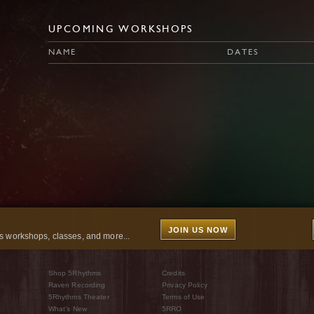
UPCOMING WORKSHOPS
NAME
DATES
JOIN US NOW
 workshops, classes, and more...
Shop 5Rhythms
Credits
Raven Recording
Privacy Policy
5Rhythms Theater
Terms of Use
What’s New
5RRO