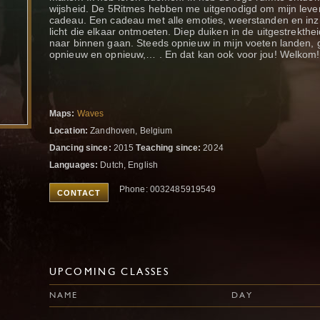
wijsheid. De 5Ritmes hebben me uitgenodigd om mijn leven 
cadeau. Een cadeau met alle emoties, weerstanden en inzi
licht die elkaar ontmoeten. Diep duiken in de uitgestrekt
naar binnen gaan. Steeds opnieuw in mijn voeten landen,
opnieuw en opnieuw,… . En dat kan ook voor jou! Welkom!
Maps:
Waves
Location:
Zandhoven, Belgium
Dancing since:
2015
Teaching since:
2024
Languages:
Dutch, English
Phone: 0032485919549
CONTACT
UPCOMING CLASSES
NAME
DAY