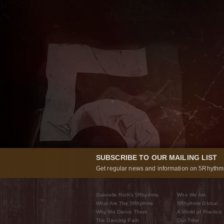
SUBSCRIBE TO OUR MAILING LIST
Get regular news and information on 5Rhythms
Gabrielle Roth’s 5Rhythms
Who We Are
What Are The 5Rhythms
5Rhythms Global
Why We Dance Them
A World of Practice
The Dancing Path
Our Tribe