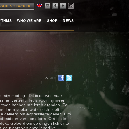
OME A TEACHER
HYTHMS
WHO WE ARE
SHOP
NEWS
Share:
s mijn medicijn. Dit is de weg naar
 het vanzelf. Het is voor mij meer
5Ritmes hebben me leren gronden. Ze
 leren voelen wat er echt leeft
me geleerd om expressie te geven. Om
 het midden van een storm. Om los te
tdekt. Geleerd om de dingen lichter te
 de plaats van onze innerlijke