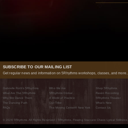
SUBSCRIBE TO OUR MAILING LIST
Get regular news and information on 5Rhythms workshops, classes, and more..
Gabrielle Roth’s 5Rhythms
Who We Are
Shop 5Rhythms
What Are The 5Rhythms
5Rhythms Global
Raven Recording
Why We Dance Them
A World of Practice
5Rhythms Theater
The Dancing Path
Our Tribe
What’s New
FAQs
The Moving Center® New York
Contact Us
© 2026 5Rhythms. All Rights Reserved | 5Rhythms, Flowing Staccato Chaos Lyrical Stillness