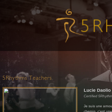
5Rhythms Teachers
Lucie Daolio
Certified 5Rhyth
Je suis une amour
chemin, c'est un