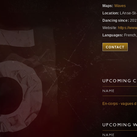
Maps:
Waves
Location:
LAnse-St-
Dancing since:
201
Website:
https://ww
Languages:
French,
CONTACT
UPCOMING C
NAME
En-corps - vagues d
UPCOMING 
NAME