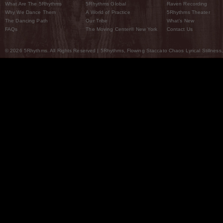
What Are The 5Rhythms
5Rhythms Global
Raven Recording
Why We Dance Them
A World of Practice
5Rhythms Theater
The Dancing Path
Our Tribe
What’s New
FAQs
The Moving Center® New York
Contact Us
© 2026 5Rhythms. All Rights Reserved | 5Rhythms, Flowing Staccato Chaos Lyrical Stillness