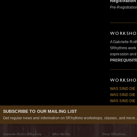
Registration
Pre-Registratio
WORKSHOP
A Gabrielle Rot
5Rhythms work 
expression and 
PREREQUISIT
WORKSHOP
WAS SIND DIE
WAS SIND DIE
WAS SIND DIE
SUBSCRIBE TO OUR MAILING LIST
Get regular news and information on 5Rhythms workshops, classes, and more..
Gabrielle Roth’s 5Rhythms
Who We Are
Shop 5Rhythms