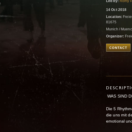
Led by:
Romy P
14 Oct 2018
Location:
Freie
81675
Munich / Muen
Organizer:
Frei
CONTACT
DESCRIPT
WAS SIND D
Die 5 Rhythm
die uns mit d
emotional und