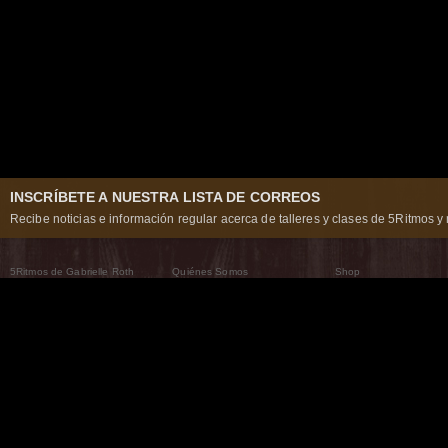
INSCRÍBETE A NUESTRA LISTA DE CORREOS
Recibe noticias e información regular acerca de talleres y clases de 5Ritmos y 
5Ritmos de Gabrielle Roth
Quiénes Somos
Shop
Qué son los 5Ritmos
5Ritmos Global
Raven Recording
Por qué los bailamos
Un mundo que practica
5Ritmos Teatro
El Camino de la Danza
Nuestra tribu
Noticias
Preguntas frecuentes
The Moving Center® New York
Contáctanos
© 2026 5Rhythms. Todos los derechos reservados. | 5Rhythms, Flowing Staccato Chaos Lyric