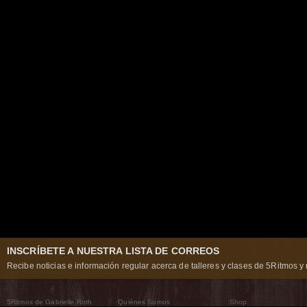
INSCRÍBETE A NUESTRA LISTA DE CORREOS
Recibe noticias e información regular acerca de talleres y clases de 5Ritmos y 
5Ritmos de Gabrielle Roth
Quiénes Somos
Shop