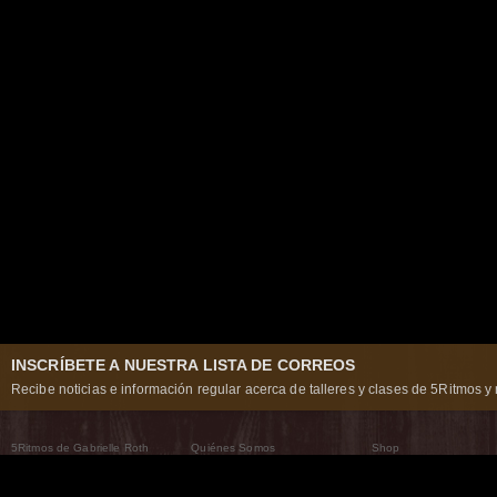
INSCRÍBETE A NUESTRA LISTA DE CORREOS
Recibe noticias e información regular acerca de talleres y clases de 5Ritmos y 
5Ritmos de Gabrielle Roth
Quiénes Somos
Shop
Qué son los 5Ritmos
5Ritmos Global
Raven Recording
Por qué los bailamos
Un mundo que practica
5Ritmos Teatro