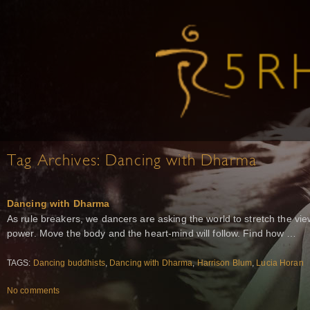
Tag Archives:
Dancing with Dharma
Dancing with Dharma
As rule breakers, we dancers are asking the world to stretch the vi
power. Move the body and the heart-mind will follow. Find how …
TAGS:
Dancing buddhists
,
Dancing with Dharma
,
Harrison Blum
,
Lucia Horan
No comments