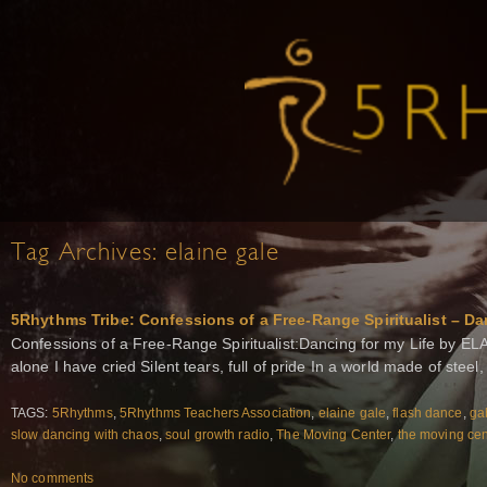
Tag Archives:
elaine gale
5Rhythms Tribe: Confessions of a Free-Range Spiritualist – Dan
Confessions of a Free-Range Spiritualist:Dancing for my Life by ELA
alone I have cried Silent tears, full of pride In a world made of steel
TAGS:
5Rhythms
,
5Rhythms Teachers Association
,
elaine gale
,
flash dance
,
gab
slow dancing with chaos
,
soul growth radio
,
The Moving Center
,
the moving cen
No comments