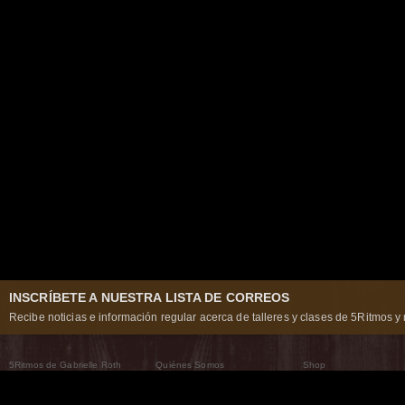
INSCRÍBETE A NUESTRA LISTA DE CORREOS
Recibe noticias e información regular acerca de talleres y clases de 5Ritmos y 
5Ritmos de Gabrielle Roth
Quiénes Somos
Shop
Qué son los 5Ritmos
5Ritmos Global
Raven Recording
Por qué los bailamos
Un mundo que practica
5Ritmos Teatro