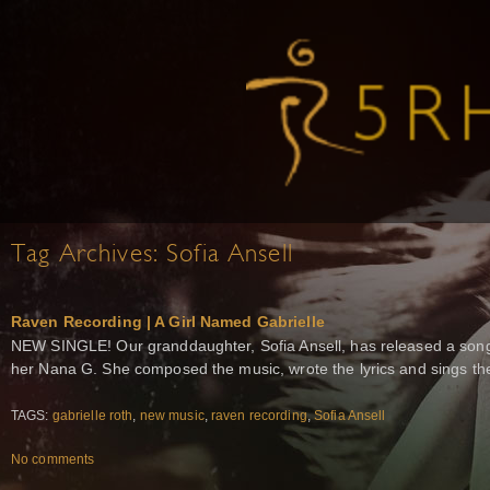
Tag Archives:
Sofia Ansell
Raven Recording | A Girl Named Gabrielle
NEW SINGLE! Our granddaughter, Sofia Ansell, has released a song
her Nana G. She composed the music, wrote the lyrics and sings th
TAGS:
gabrielle roth
,
new music
,
raven recording
,
Sofia Ansell
No comments