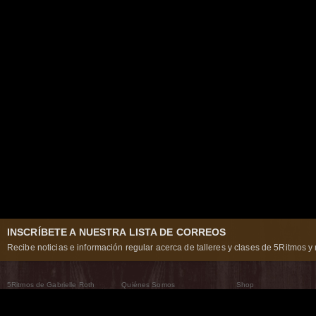
INSCRÍBETE A NUESTRA LISTA DE CORREOS
Recibe noticias e información regular acerca de talleres y clases de 5Ritmos y 
5Ritmos de Gabrielle Roth
Quiénes Somos
Shop
Qué son los 5Ritmos
5Ritmos Global
Raven Recording
Por qué los bailamos
Un mundo que practica
5Ritmos Teatro