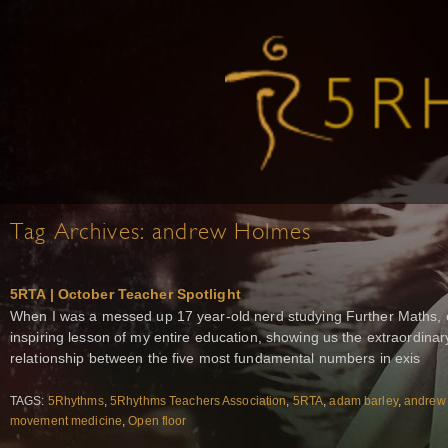
Tag Archives:
andrew Holmes
5RTA | October Teacher Spotlight
When I was a messed up 17 year-old nerd studying Further Maths, 
inspiring lesson of my entire education, showing us the extraordina
relationship between the five most fundamental numbers in exis
TAGS:
5Rhythms
,
5Rhythms Teachers Association
,
5RTA
,
adam barley
,
andrew
movement medicine
,
Open floor