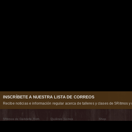
INSCRÍBETE A NUESTRA LISTA DE CORREOS
Recibe noticias e información regular acerca de talleres y clases de 5Ritmos y 
5Ritmos de Gabrielle Roth
Quiénes Somos
Shop
Qué son los 5Ritmos
5Ritmos Global
Raven Recording
Por qué los bailamos
Un mundo que practica
5Ritmos Teatro