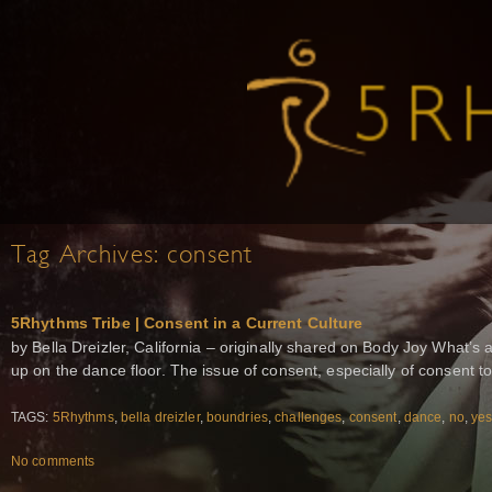
Tag Archives:
consent
5Rhythms Tribe | Consent in a Current Culture
by Bella Dreizler, California – originally shared on Body Joy What’s 
up on the dance floor. The issue of consent, especially of consent t
TAGS:
5Rhythms
,
bella dreizler
,
boundries
,
challenges
,
consent
,
dance
,
no
,
ye
No comments