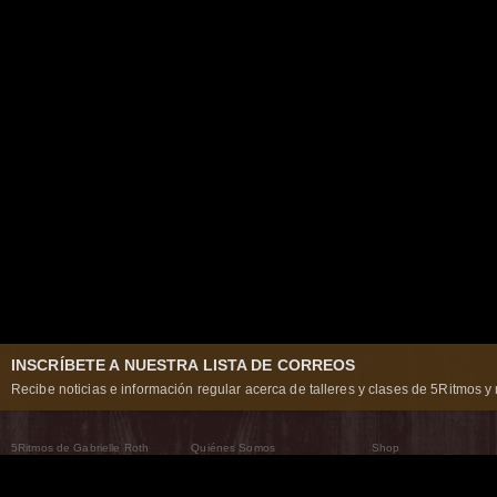
INSCRÍBETE A NUESTRA LISTA DE CORREOS
Recibe noticias e información regular acerca de talleres y clases de 5Ritmos y 
5Ritmos de Gabrielle Roth
Quiénes Somos
Shop
Qué son los 5Ritmos
5Ritmos Global
Raven Recording
Por qué los bailamos
Un mundo que practica
5Ritmos Teatro