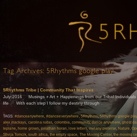
Tag Archives:
5Rhythms google play
5Rhythms Tribe | Community That Inspires
July 2016 Musings + Art + Happenings from our Tribal Individuals 
life With each step I follow my destiny through …
TAGS:
#danceanywhere
,
#danceeverywhere
,
5Rhythms
,
5Rhythms google pla
alex mackays
,
carolina rudas
,
colombia
,
community
,
dance anywhere
,
ghost d
leplane
,
home grown
,
jonathan horan
,
love letters
,
melany pieterse
,
Nature
,
Ope
Silvija Tomcik
,
south africa
,
the empty space
,
The Moving Center
,
the moving ce