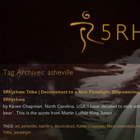
Tag Archives:
asheville
5Rhythms Tribe | Deconstruct to a New Paradigm: Empowerin
5Rhythms
by Karen Chapman, North Carolina, USA ‘I have decided to stick with
bear’. This is the quote from Martin Luther King Junior …
TAGS:
art
,
asheville
,
barriers
,
deconstruct
,
Karen Chapman
,
Mary Lounsbury
,
m
Tribe
,
paradigm