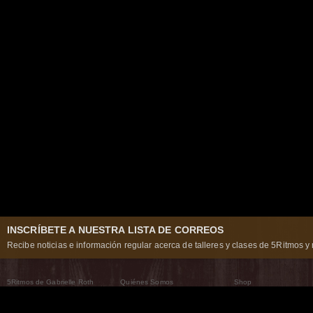
INSCRÍBETE A NUESTRA LISTA DE CORREOS
Recibe noticias e información regular acerca de talleres y clases de 5Ritmos y 
5Ritmos de Gabrielle Roth
Quiénes Somos
Shop
Qué son los 5Ritmos
5Ritmos Global
Raven Recording
Por qué los bailamos
Un mundo que practica
5Ritmos Teatro